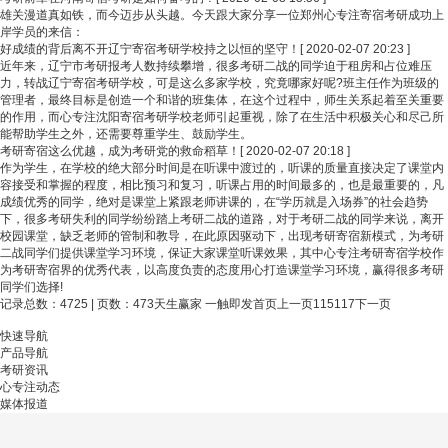
雄关漫道真如铁，而今迈步从头越。今天跟大家分享一位郑州心专注寄宿考研成功上
岸学员的来信：
好成绩的背后离不开辽宁寄宿考研学校持之以恒的坚守！
[ 2020-02-07 20:23 ]
近年来，辽宁市考研报考人数持续攀增，很多考研二战的同学迫于租房和占位难压
力，转战辽宁寄宿考研学校，可是这么多家学校，究竟哪家好呢?班主任作为班级的
管理者，最终目标是创造一个和谐的班集体，在这个过程中，师生关系起着至关重要
的作用，而心专注沈阳寄宿考研学校老师引起重视，除了在生活中积极关心和尽己所
能帮助学生之外，还需要尊重学生、鼓励学生。
考研寄宿这么优越，成为考研党的救命稻草！
[ 2020-02-07 20:18 ]
作为学生，在学校的绝大部分时间是在听课中渡过的，听课的质量直接决定了课堂内
容接受和掌握的程度，相比预习和复习，听课占用的时间最多的，也是最重要的，凡
成绩优秀的同学，绝对是课堂上紧跟老师讲课的，在“学历就是入场券”的社会趋势
下，很多考研失利的同学纷纷踏上考研二战的道路，对于考研二战的同学来说，离开
校园课堂，缺乏老师的管制和教导，在此原因驱动下，出现考研寄宿新模式，为考研
二战同学们提供课堂学习环境，保证大家课堂听课效果，其中心专注考研寄宿学校作
为考研寄宿界的优秀代表，以高度负责的态度用心打造课堂学习环境，赢得很多考研
同学们选择!
记录总数：4725 | 页数：473
天生赢家 一触即发首页
上一页
115
117
下一页
快速导航
产品导航
考研资讯
心专注动态
媒体报道