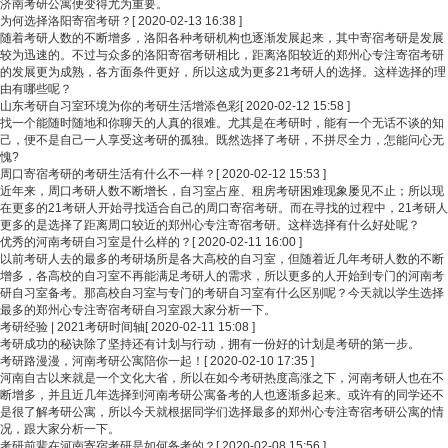
济南考研公寓便变得尤为重要。
为何选择洛阳寄宿考研？
[ 2020-02-13 16:38 ]
随着考研人数的不断增多，洛阳各种考研机构也逐渐发展起来，其中寄宿考研是发展
较为迅速的。不过与众多的洛阳寄宿考研相比，距离洛阳较近的郑州心专注寄宿考研
的发展更为成熟，各方面条件更好，所以这成为更多21考研人的选择。这样选择的理
由有哪些呢？
山东考研自习室环境为你的考研生活增添色彩
[ 2020-02-12 15:58 ]
找一个能随时随地和你聊天的人真的很难。尤其是在考研时，能有一个无话不谈的知
己，便不是自己一人享受这考研的孤独。既然选择了考研，不拼尽全力，怎能问心无
愧?
周口寄宿考研的考研生活有什么不一样？
[ 2020-02-12 15:53 ]
近年来，周口考研人数不断增长，自习室占座、租房考研困难现象屡见不止；所以现
在更多的21考研人开始寻找适合自己的周口寄宿考研。而在寻找的过程中，21考研人
更多的是选择了距离周口较近的郑州心专注寄宿考研。这样选择有什么好处呢？
优秀的河南考研自习室是什么样的？
[ 2020-02-11 16:00 ]
以前考研人去的最多的考研场所是各大高校的自习室，但随着近几年考研人数的不断
增多，各高校的自习室不再能满足考研人的需求，所以更多的人开始到专门的河南考
研自习室备考。那高校自习室与专门的考研自习室有什么区别呢？今天就以学生选择
最多的郑州心专注寄宿考研自习室跟大家分析一下。
考研经验 | 2021考研时间轴
[ 2020-02-11 15:08 ]
考研成功的秘诀除了坚持还有计划与行动，拥有一份好的计划是考研的第一步。
考研路漫漫，河南考研公寓陪你一起！
[ 2020-02-10 17:35 ]
河南自古以来就是一个文化大省，所以在如今考研热度高涨之下，河南考研人也在不
断增多，并且近几年选择到河南考研公寓备考的人也逐渐多起来。或许有的同学还不
是很了解考研公寓，所以今天就根据同学们选择最多的郑州心专注寄宿考研公寓的情
况，跟大家分析一下。
考研前辈在河南寄宿考研是如何备考的？
[ 2020-02-08 15:56 ]