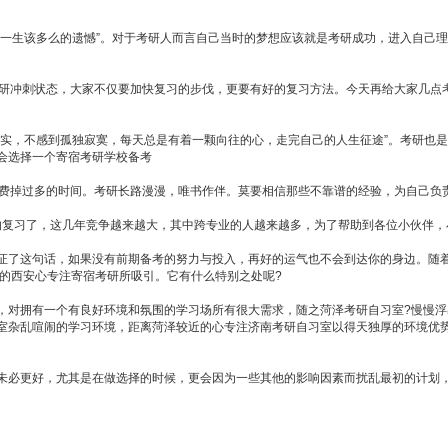
这一生该多么的遗憾”。对于考研人而言自己当时的梦想应该就是考研成功，进入自己
考研冲刺状态，大家不仅要加快复习的步伐，更要有好的复习方法。今天再给大家几点
充实，不感到孤独寂寞，每天总是有着一颗向往的心，走完自己的人生征途”。考研也
会选择一个寄宿考研学校备考
浪费掉过多的时间。考研长路漫漫，唯书作伴。莫要相信那些不靠谱的经验，为自己负
张的复习了，这几年竞争越来越大，其中跨专业的人越来越多，为了帮助到各位小伙伴
证了这句话，如果没有前期备考的努力与投入，再好的运气也不会到达你的身边。随
的西安心专注寄宿考研所吸引。它有什么特别之处呢?
，对拥有一个有良好环境和氛围的学习场所有很大需求，随之菏泽考研自习室?慢慢
室杂乱喧闹的学习环境，距离菏泽较近的心专注济南考研自习室以得天独厚的环境优
未必更好，尤其是在做选择的时候，更会因为一些其他的影响因素而扰乱最初的计划