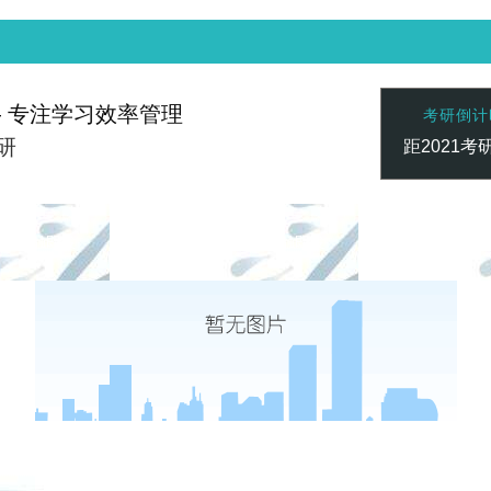
— 专注学习效率管理
考研倒计
研
距2021考
赢家 一触即发
凯发vip-天生赢家 一触即发
凯发vip-天生
联系心专注