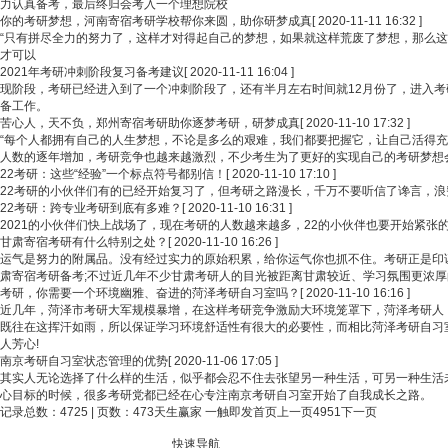
力认真备考，最后终归会考入一个理想院校
你的考研梦想，河南寄宿考研学校帮你来圆，助你研梦成真
[ 2020-11-11 16:32 ]
“只有拼尽全力的努力了，这样才对得起自己的梦想，如果就这样荒废了梦想，那么
才可以
2021年考研冲刺阶段复习备考建议
[ 2020-11-11 16:04 ]
现阶段，考研已经进入到了一个冲刺阶段了，还有半月左右时间就12月份了，进入
备工作。
苦心人，天不负，郑州寄宿考研助你逐梦考研，研梦成真
[ 2020-11-10 17:32 ]
“每个人都拥有自己的人生梦想，不论是多么的艰难，我们都要把握它，让自己活得
人数的逐年增加，考研竞争也越来越激烈，不少考生为了更好的实现自己的考研梦想
22考研：这些“经验”一个标点符号都别信！
[ 2020-11-10 17:10 ]
22考研的小伙伴们有的已经开始复习了，但考研之路漫长，千万不要听信了谗言，
22考研：跨专业考研到底有多难？
[ 2020-11-10 16:31 ]
2021的小伙伴们快上战场了，现在考研的人数越来越多，22的小伙伴也要开始紧
甘肃寄宿考研有什么特别之处？
[ 2020-11-10 16:26 ]
运气是努力的附属品。没有经过实力的原始积累，给你运气你也抓不住。考研正是印
肃寄宿考研备考;不过近几年不少甘肃考研人的目光被距离甘肃较近、学习氛围更浓厚
考研，你需要一个环境幽雅、奋进的菏泽考研自习室吗？
[ 2020-11-10 16:16 ]
近几年，菏泽市考研大军规模暴增，在这样考研竞争激励大环境笼罩下，菏泽考研人
既往在这挥汗如雨，所以保证学习环境舒适性有很大的必要性，而相比菏泽考研自习
人芳心!
南京考研自习室状态管理的优势
[ 2020-11-06 17:05 ]
其实人无论选择了什么样的生活，似乎都会忍不住去张望另一种生活，可另一种生活
心目标的时候，很多考研党都已经在心专注南京考研自习室开始了自我成长之路。
记录总数：4725 | 页数：473
天生赢家 一触即发首页
上一页
49
51
下一页
快速导航