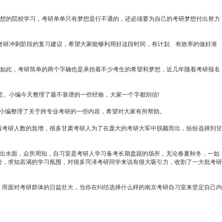
理想的院校学习，考研单单只有梦想是行不通的，还必须要为自己的考研梦想付出努力
考研冲刺阶段的复习建议，希望大家能够利用好这段时间，有计划、有效率的做好准
是如此，考研简单的两个字确也是承担着不少考生的希望和梦想，近几年随着考研报名
责。小编今天整理了最不靠谱的一些经验，大家一个字都别信!
，小编整理了关于跨专业考研的一些内容，希望对大家有所帮助。
着考研人数的急增，很多甘肃考研人为了在庞大的考研大军中脱颖而出，纷纷选择到甘
浮出水面，众所周知，自习室是考研人学习备考长期盘踞的场所，无论春夏秋冬，一如
势，求知若渴的学习氛围，对很多菏泽考研同学来说有很大吸引力，收割了一大批考研
，而面对考研群体的日益壮大，当你在纠结选择什么样的南京考研自习室来坚定自己内