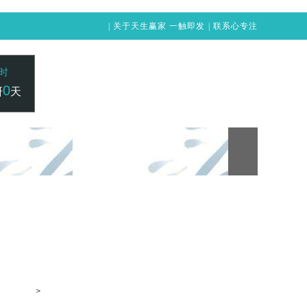
|
关于天生赢家 一触即发
|
联系心专注
时
0
研
天
24小时咨询电话：
赢家 一触即发
凯发vip-天生赢家 一触即发
400-1515-211
>