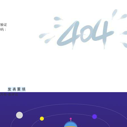
验证
码：
共有
-
条评论