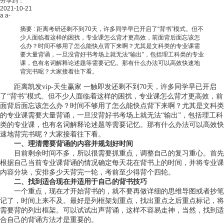
分享到：
2021-10-21
a
a-
摘要 :
距离考研还剩不到70天，许多同学早已开启了“背书”模式。但不
少人面临着这样的困扰，专业课怎么背才更高效，前面背后面忘该怎
么办？时间不够用了怎么能快点背下来啊？尤其是文科类的专业课需
要大量背诵，一旦没背好书考场上就无法“输出”，包括理工科类的专业
课，也有名词解释论述题等需要记忆。那有什么办法可以高效快速地
背完书呢？大家接着往下看。
距离
凯发vip-天生赢家 一触即发
还剩不到70天，许多同学早已开启
了“背书”模式。但不少人面临着这样的困扰，专业课怎么背才更高效，前
面背后面忘该怎么办？时间不够用了怎么能快点背下来啊？尤其是文科类
的专业课需要大量背诵，一旦没背好书考场上就无法“输出”，包括理工科
类的专业课，也有名词解释论述题等需要记忆。那有什么办法可以高效快
速地背完书呢？大家接着往下看。
一、理清需要背诵的内容并规划好时间
目前剩余时间不多，所以很需要抓重点，调整自己的复习重心。首先
根据自己当前专业课背诵的情况确定每天花在背书上的时间，并将专业课
内容分块，安排多少天背完一轮，考前至少得背个四轮。
二、找到适合现在并适用于自己的背书技巧
一个重点，现在才开始背书的，就不要再做详细的思维导图或者抄笔
记了，时间上来不及。最好是列框架划重点，找出重点之后重点标记，将
需要背的列出框架。可以试试出声背诵，这样不容易走神，当然，找到适
合自己的背诵方法才是重要的。