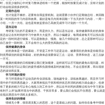
时，但至少做到心中对复习整体进程有一个把握，能按时按量完成计划，没有计划的
行动会耽误很多的时间。
定期作总结
光计划是不够的，还要有自我监督机制。这就需要小伙伴们定期做总结，来回顾
某一时间段的学习内容和效果。最好是每天内简单回顾一下当天的学习内容，一周一
小结，一月一大结。这也是有效监督自己高效完成学习计划的一个方式。
适当运动
考研复习比的不是爆发力，而是持久力。所以适当运动，保持健康和良好的身体
状态会让在长时间的学习中效率大大提升。所以小编建议，每周或者每天可以找出固
定的一段时间进行锻炼，可以是散散步、慢跑、做几个仰卧起坐，总之是那种可以让
自己放空一段时间，又不会有什么大的受伤风险的运动。
保持健康的身体
好的身体是一切的基础，不管是工作学习还是运动，健康强壮的身体是你能否达
到优秀级别的前提和基础，好的身体必须要保证三点：运动、营养和休息，这三点缺
一不可。
健康的规律的日程能够让我们更加规律，这样就可以尽可能的避免出现问题，科
学的安排也可以让我们的疲劳感和负面情绪及时的被消化，不会过度积累，而出现状
态的波动和反复。
学习环境的管控
学习环境类似于运动员的专业训练场，场地越专业，训练效果越好。而且学习环
境中的干扰和诱惑越少，大家用来抵抗干扰和维持状态所消耗的精力就会越少，也便
有了更多的精力可以专心地投入到工作当中，所以在半封闭的调整过程当中学习更加
有利于上岸!如果环境当中的诱惑、干扰非常多，要么我们会抵抗不住诱惑，要么就是
在抵抗诱惑当中消耗太多精力。
保持良好的情绪
情绪无小事，很容易支配人的思想，这个是基础上的问题。如何你在备考中情绪