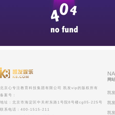
NA
网
北京心专注教育科技集团有限公司 凯发vip的版权所有
凯发
备案号：
地址：北京市海淀区中关村东路1号院8号楼cg05-225号
凯发
联系电话：400-1515-211
凯发