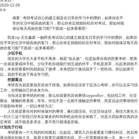
分享到：
2020-12-29
a
a-
摘要 :
考研考试信心的建立都是在日常的学习中积攒的，如果你在平
常的生活中能高效的复习，那么你肯定就能轻松应对考试。那如何能
保证每天高效的复习呢?下面就一起来看看吧~
凯发vip-天生赢家 一触即发
考试信心的建立都是在日常的学习中积攒的，如果你
在平常的生活中能高效的复习，那么你肯定就能轻松应对考试。那如何能保证每天高
效的复习呢?下面就一起来看看吧~
少玩手机
现在的大学生大多手机不离身，都是“低头族”，但是如果你真的想要考研，那第
一步就是要戒掉手机。少玩手机你就能打倒五成的对手，手机是原罪，玩起来就收不
住，本来想看看时间就刷起了微博，本来想回个微信就开了一把吃鸡。所以如果可
以，就把手机放下再去学习吧。
把握重点
考研首先就是要放弃其他干扰项。如果你还没有下定决心考研，你可以去实习找
工作，先明确自己的未来方向。
当你决定要考研的时候，那么你就要和其他事情saygoodbye，包括找工作、社交
聚会、慵懒的寒暑假，等等。但也不是一点都不接触这些事情，而是说这些事情绝对
不能影响考研，一切以考研为主!
人生就是要在对的时候做对的事情，像社团活动、社交活动这些，相信大家在大
一到大三这个阶段已经有足够多的时间和机会给你去体验了。但是大四如果你真的决
定考研，就不能贪多求全，要不然只能满盘皆输。
计划先于行动
考研要有一个大局的时间规划，比如说，哪里几月份着重复习哪些科目，然后再
逐步细化到每个月、每周大致要完成哪些内容。不一定需要细化每一天、每一个小