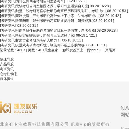
[考研资讯]
为什么到商洛考研自习室备考？
[ 08-20 16:28 ]
[考研资讯]
无锡考研自习室氛围浓厚，学习气息溢满自习室
[ 08-20 16:28 ]
[考研资讯]
鹤壁二战考研寄宿学校助你考研经历风雨见彩虹，考研成功
[ 08-20 10:53 ]
[考研资讯]
研路漫漫，开封考研公寓带你上下求索，助你考研成功
[ 08-20 10:42 ]
[考研资讯]
天道酬勤！郑州考研自习室助逐梦考研，研梦成真
[ 08-20 10:04 ]
[考研资讯]
[ 08-20 09:31 ]
[考研资讯]
河南考研住宿助你考研坚定目标一路向前，题名金榜
[ 08-20 09:28 ]
[考研资讯]
考研寄宿哪家好，斟酌再三我选择了它
[ 08-19 17:21 ]
[考研资讯]
甘肃寄宿考研为考研人助力！
[ 08-18 16:11 ]
[考研资讯]
沉浸式考研寄宿环境，鞭策你不断进步的阶梯
[ 08-18 15:51 ]
记录总数：4807 | 页数：401
天生赢家 一触即发首页
上一页
55
57
下一页
尾页
快速导航
产品导航
考研资讯
心专注动态
媒体报道
NA
网
北京心专注教育科技集团有限公司 凯发vip的版权所有