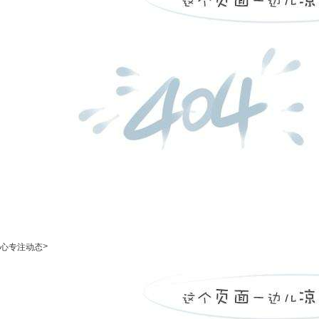
>
心专注动态