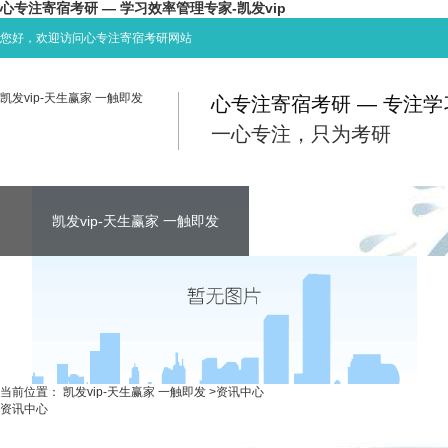
心专注寄宿考研 — 学习效率管理专家-凯发vip
您好，欢迎访问心专注寄宿考研网站
凯发vip-天生赢家 一触即发
心专注寄宿考研 — 专注
一心专注，只为考研
凯发vip-天生赢家 一触即发
凯发vip-天生赢家 一触即发
凯发vip-天生赢家 一触即发
考研资讯
联系心专注
当前位置：
凯发vip-天生赢家 一触即发
>
资讯中心
资讯中心