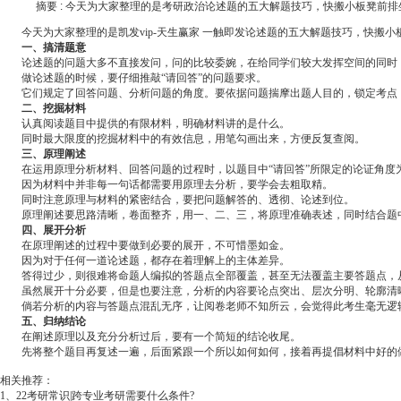
摘要 :
今天为大家整理的是考研政治论述题的五大解题技巧，快搬小板凳前排
今天为大家整理的是
凯发vip-天生赢家 一触即发
论述题的五大解题技巧，快搬小
一、搞清题意
论述题的问题大多不直接发问，问的比较委婉，在给同学们较大发挥空间的同时
做论述题的时候，要仔细推敲“请回答”的问题要求。
它们规定了回答问题、分析问题的角度。要依据问题揣摩出题人目的，锁定考点，
二、挖掘材料
认真阅读题目中提供的有限材料，明确材料讲的是什么。
同时最大限度的挖掘材料中的有效信息，用笔勾画出来，方便反复查阅。
三、原理阐述
在运用原理分析材料、回答问题的过程时，以题目中“请回答”所限定的论证角度
因为材料中并非每一句话都需要用原理去分析，要学会去粗取精。
同时注意原理与材料的紧密结合，要把问题解答的、透彻、论述到位。
原理阐述要思路清晰，卷面整齐，用一、二、三，将原理准确表述，同时结合题
四、展开分析
在原理阐述的过程中要做到必要的展开，不可惜墨如金。
因为对于任何一道论述题，都存在着理解上的主体差异。
答得过少，则很难将命题人编拟的答题点全部覆盖，甚至无法覆盖主要答题点，
虽然展开十分必要，但是也要注意，分析的内容要论点突出、层次分明、轮廓清
倘若分析的内容与答题点混乱无序，让阅卷老师不知所云，会觉得此考生毫无逻
五、归纳结论
在阐述原理以及充分分析过后，要有一个简短的结论收尾。
先将整个题目再复述一遍，后面紧跟一个所以如何如何，接着再提倡材料中好的
相关推荐：
1、
22考研常识|跨专业考研需要什么条件?