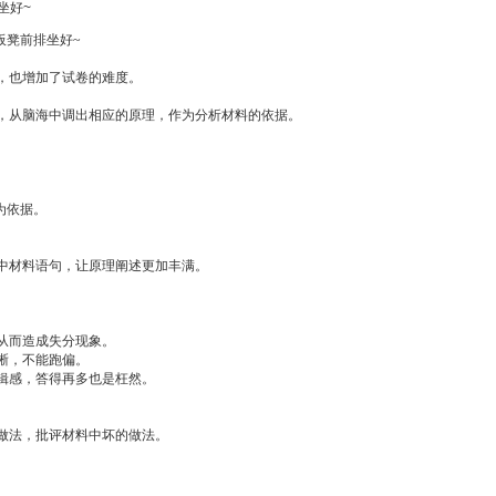
坐好~
板凳前排坐好~
，也增加了试卷的难度。
从脑海中调出相应的原理，作为分析材料的依据。
为依据。
中材料语句，让原理阐述更加丰满。
从而造成失分现象。
晰，不能跑偏。
辑感，答得再多也是枉然。
做法，批评材料中坏的做法。