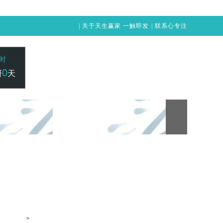
|
关于天生赢家 一触即发
|
联系心专注
时
0
研
天
24小时咨询电话：
赢家 一触即发
凯发vip-天生赢家 一触即发
400-1515-211
>