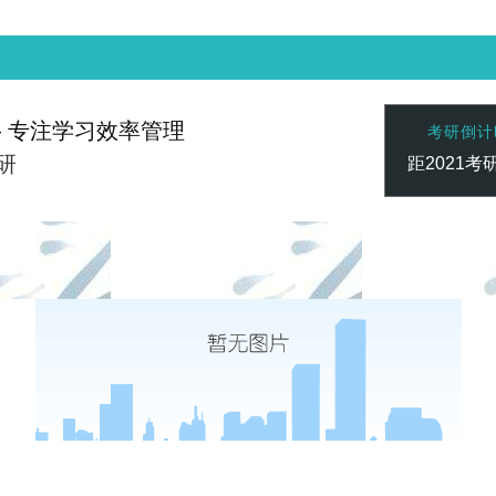
— 专注学习效率管理
考研倒计
研
距2021考
赢家 一触即发
凯发vip-天生赢家 一触即发
凯发vip-天生
联系心专注