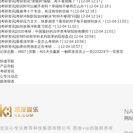
[考研资讯]
考研初试“潜规则”揭秘，再不看就晚了！
[ 12-04 12:17 ]
[考研资讯]
初试时可以戴手表吗？草稿纸不够用怎么办？
[ 12-04 12:16 ]
[考研资讯]
最难考十个专业，有没有你的目标？
[ 12-04 12:16 ]
[考研资讯]
考研冲刺阶段如何解决“时间不够用”问题
[ 12-04 12:14 ]
[考研资讯]
考研压力太大，快要崩溃？看你的对手每天都拼到多久！
[ 12-04 11:03 ]
[考研资讯]
如何改善冲刺复习状态？
[ 12-04 11:02 ]
[考研资讯]
2020考研：中国最好的法学类考研院校有哪些？
[ 12-04 11:01 ]
[考研资讯]
非985却有学科名列前茅的院校盘点
[ 12-04 10:59 ]
[考研资讯]
看看清华第一是怎么考研的？
[ 12-04 10:58 ]
[考研资讯]
如果你男朋友正在考研……
[ 12-04 10:57 ]
记录总数：4807 | 页数：401
天生赢家 一触即发首页
上一页
222
224
下一页
尾页
快速导航
产品导航
考研资讯
心专注动态
媒体报道
NA
网
北京心专注教育科技集团有限公司 凯发vip的版权所有