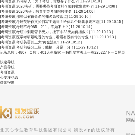
[考研资讯]
19考研人：为了考研，你放弃了什么？
[ 11-29 14:10 ]
[考研资讯]
2020考研：需要哪些考研资料？如何收集资料？
[ 11-29 14:08 ]
[考研资讯]
2020考研：教育学类考研院校排名
[ 11-29 14:06 ]
[考研资讯]
那些以省份命名的知名高校盘点
[ 11-29 10:16 ]
[考研资讯]
考研英语作文如何写主题词？给你几个锦囊拿走不谢
[ 11-29 10:15 ]
[考研资讯]
考研不考985、211，不如不上？
[ 11-29 10:14 ]
[考研资讯]
考研冲刺期背书无力，接下来23天如何拯救？
[ 11-29 10:13 ]
[考研资讯]
医学考研最吃香的专业，看看有没有你的专业！
[ 11-29 10:13 ]
[考研资讯]
考研英语的三大“黄金法则”
[ 11-29 10:12 ]
[考研资讯]
考研前提分三招：能抢一分是一分！
[ 11-29 10:12 ]
记录总数：4807 | 页数：401
天生赢家 一触即发首页
上一页
225
227
下一页
尾页
快速导航
产品导航
考研资讯
心专注动态
媒体报道
NA
网
北京心专注教育科技集团有限公司 凯发vip的版权所有