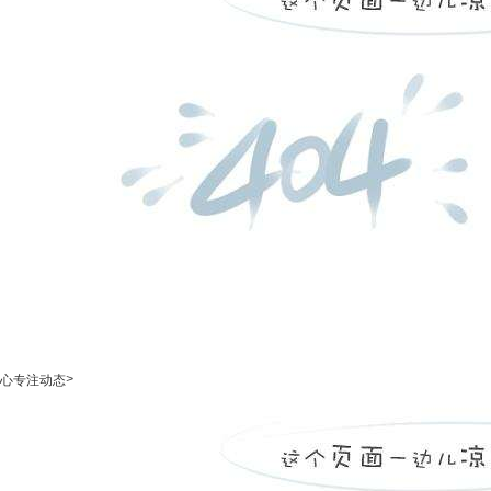
>
心专注动态