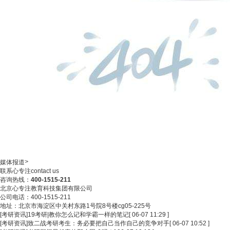
>
媒体报道
联系心专注
contact us
咨询热线：
400-1515-211
北京心专注教育科技集团有限公司
公司电话：400-1515-211
地址：北京市海淀区中关村东路1号院8号楼cg05-225号
[考研资讯]
19考研|教你怎么记和学霸一样的笔记
[ 06-07 11:29 ]
[考研资讯]
致二战考研考生：务必要把自己当作自己的竞争对手
[ 06-07 10:52 ]