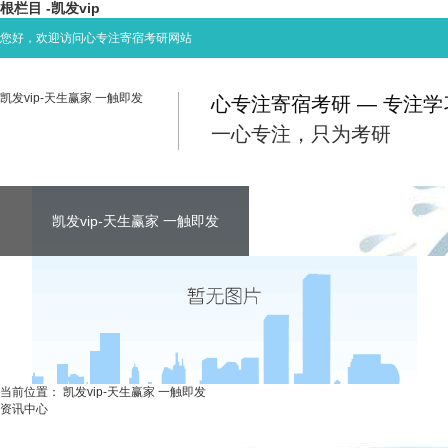
根栏目 -凯发vip
您好，欢迎访问心专注寄宿考研网站
凯发vip-天生赢家 一触即发
心专注寄宿考研 — 专注
一心专注，只为考研
凯发vip-天生赢家 一触即发
凯发vip-天生赢家 一触即发
凯发vip-天生赢家 一触即发
考研资讯
联系心专注
当前位置：
凯发vip-天生赢家 一触即发
资讯中心