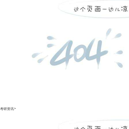
>
考研资讯