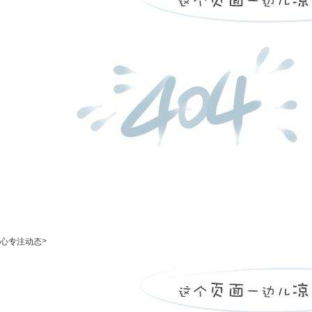
>
心专注动态