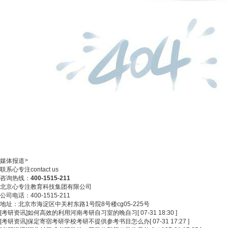
>
媒体报道
联系心专注
contact us
咨询热线：
400-1515-211
北京心专注教育科技集团有限公司
公司电话：400-1515-211
地址：北京市海淀区中关村东路1号院8号楼cg05-225号
[考研资讯]
如何高效的利用河南考研自习室的晚自习
[ 07-31 18:30 ]
[考研资讯]
保定寄宿考研学校考研不提供参考书目怎么办
[ 07-31 17:27 ]