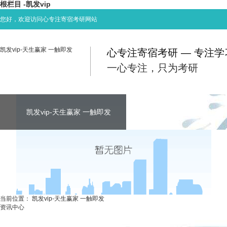
根栏目 -凯发vip
您好，欢迎访问心专注寄宿考研网站
凯发vip-天生赢家 一触即发
心专注寄宿考研 — 专注
一心专注，只为考研
凯发vip-天生赢家 一触即发
凯发vip-天生赢家 一触即发
凯发vip-天生赢家 一触即发
考研资讯
联系心专注
当前位置：
凯发vip-天生赢家 一触即发
资讯中心