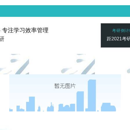
— 专注学习效率管理
考研倒计
研
距2021考
赢家 一触即发
凯发vip-天生赢家 一触即发
凯发vip-天生
联系心专注