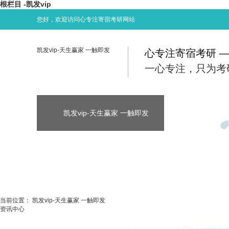
根栏目 -凯发vip
您好，欢迎访问心专注寄宿考研网站
凯发vip-天生赢家 一触即发
心专注寄宿考研 
一心专注，只为考
凯发vip-天生赢家 一触即发
凯发vip-天生
凯发vip-天生赢家 一触即发
考研资讯
当前位置：
凯发vip-天生赢家 一触即发
资讯中心