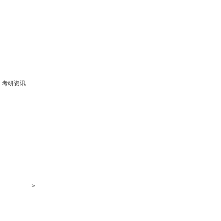
考研资讯
>