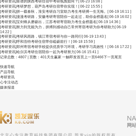
[考研资讯]
靠谱的陕西考研住宿中考研氛围如何？
[ 06-23 16:08 ]
[考研资讯]
考研梦想，葫芦岛考研住宿带你实现！
[ 06-22 15:55 ]
[考研资讯]
拼一载春秋，淮安考研自习室助力考生考研搏一生无悔。
[ 06-19 16:11 ]
[考研资讯]
漫漫考研路，安徽考研寄宿陪你一起走过，助你金榜题名
[ 06-19 16:02 ]
[考研资讯]
宝剑锋从磨砺出，江苏考研寄宿助力考生金榜题名
[ 06-19 14:36 ]
[考研资讯]
努力到无能为力，拼搏到感动自己常州寄宿考研为你考研助力
[ 06-19
14:22 ]
[考研资讯]
考研风雨路，镇江寄宿考研与你一路同行
[ 06-19 13:43 ]
[考研资讯]
呼和浩特考研住宿带你砥砺前行！
[ 06-18 15:59 ]
[考研资讯]
郑州寄宿考研学校提供优质学习环境，考研学习高效性！
[ 06-16 17:22 ]
[考研资讯]
哈尔滨考研住宿陪你一起为考研努力
[ 06-16 15:41 ]
记录总数：4807 | 页数：401
天生赢家 一触即发首页
上一页
64
66
下一页
尾页
快速导航
产品导航
考研资讯
心专注动态
媒体报道
NA
网
北京心专注教育科技集团有限公司 凯发vip的版权所有