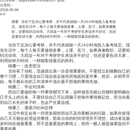
2019考研：高效利用碎片时间的10个妙招
分享到：
2018-06-08
a
a-
摘要 :
当你下定决心要考研，并不代表就能一天24小时地投入备考状
态。现实生活中，每个人每天要做很多事，上课、实习，如果身兼数
职，还要组织活动等。大四这一年对于考研学生来说并不好过，但还
是要告诉大家，利用好碎片时间，一样能取得最后的胜利。
当你下定决心要考研，并不代表就能一天
24
小时地投入备考状态。现
实生活中，每个人每天要做很多事，上课、实习，如果身兼数职，还要组
织活动等。大四这一年对于考研学生来说并不好过，但还是要告诉大家，
利用好碎片时间，一样能取得最后的胜利。
锦囊一：改变想法
当你有了动机，迅速踏出第一步是很重要的。不要想立刻推翻自己的
整个习惯，只需强迫自己现在就去做你所拖延的某件事。然后，从明早开
始，每天都从你的工作清单中选出最不想做的事情先做。
锦囊二：学会列清单
把自己要做的每一件事情都写下来，这样做首先能让你随时都明确自
己手头上的任务。不要轻信自己可以用脑子把每件事情都记住，而当你看
到自己长长的单子时，也会产生紧迫感。
锦囊三：遵循
20
比
定律
80
生活中肯定会有一些突发困扰和迫不及待要解决的问题，如果你发现
自己天天都在处理这些事情，那表示你的时间管理并不理想。成功者花最
多时间在做最重要，而不是最紧急的事情上，然而一般人都是做紧急但不
重要的事。