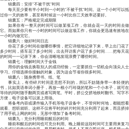
锦囊四：安排
"
不被干扰
时间
"
每天至少要有半小时到一小时的
"
不被干扰
时间。这一个小时可以
"
过你一天的效率，甚至有时候这一小时比你三天效率还要好。
锦囊五：严格规定完成期限
如果你有一整天的时间可以做某项工作，你就会花一天的时间去做
它。而如果你只有一小时的时间可以做这项工作，你就会更迅速有效地在
一小时内做完它。
锦囊六：做好时间日志
你花了多少时间在做哪些事情，把它详细地记录下来，早上出门花了
多少时间，搭车花了多少时间，出去拜访客户花了多少时间
……把每天花
的时间一一记录下来，你会清晰地发现浪费了哪些时间。
锦囊七：理解时间大于金钱
用你的金钱去换取别人的成功经验，一定要抓住一切机会向顶尖人士
学习。仔细选择你接触的对象，因为这会节省你很多时间。
锦囊八：随身携带书、纸、笔
事实上，有些碎片时间是意想不到的，所以不妨随身带一本轻便的
书，比如英语单词小册子，再放一根小巧玲珑的笔和一个小本子，就可在
等待的同时随手翻两页或者写两笔。平时，挤公交挤地铁时翻书、写字不
方便，电子设备可以派上用场。
将备考内容或课件输入手机等电子设备中，不管何时何地，都能想看
就看、想听就听。这样不仅将平时的碎片时间充分利用了起来，而且挤掉
了用手机上网的时间，无形中增加了备考时间。
锦囊九：充分利用睡前醒后的时间
睡前和醒后的时间也可充分利用。晚上睡前这段时间可主要用来复习