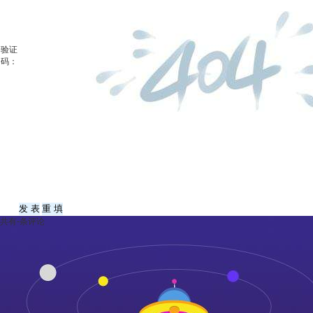
验证
码：
共有
-
条评论