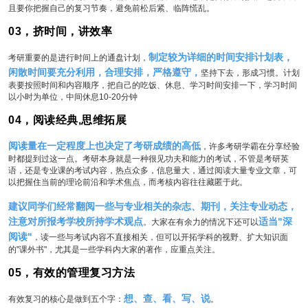
且要你把握自己的复习节奏，避免前松后紧、临阵慌乱。
03，挤时间，讲效率
制定较为详细的时间安排计划表，
考研重要的是进行时间上的通盘计划，
闲散时间要充分利用，合理安排，严格遵守，
坚持下去，形成习惯。计划
表要按照时间和内容顺序，把自己的吃饭、休息、学习时间安排一下，学习时间
以小时为单位，中间休息10-20分钟
04，阅读经典,思维拓展
阅读量在一定程度上也决定了考研成绩的高低
，许多考研学霸在分享经验
时都提到过这一点。考研本身就是一种很见功夫和能力的考试，不管是考研英
语，还是专业课的考试内容，热点众多，信息量大，通过阅读大量专业文章，可
以把握住当前的理论前沿和学术焦点，而考核内容往往藏匿于此。
建议同学们经常翻阅一些与专业相关的杂志、期刊，关注专业动态，
注意对所报考学校所持学术观点
适当"深
。大家在有余力的情况下还可以
阅读"
，读一些与考试内容不直接相关，但可以开拓学科的视野、扩大知识面
的"课外书"，尤其是一些学科内大家的著作，应重点关注。
05，有效的管理复习方法
想、查、看、写、说
有效复习的核心是做到五个字：
。