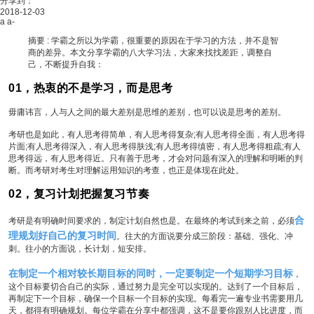
分享到：
2018-12-03
a
a-
摘要 :
学霸之所以为学霸，很重要的原因在于学习的方法，并不是智
商的差异。本文分享学霸的八大学习法，大家来找找差距，调整自
己，不断提升自我：
01，热衷的不是学习，而是思考
毋庸讳言，人与人之间的最大差别是思维的差别，也可以说是思考的差别。
考研也是如此，有人思考得简单，有人思考得复杂;有人思考得全面，有人思考得
片面;有人思考得深入，有人思考得肤浅;有人思考得缜密，有人思考得粗疏;有人
思考得远，有人思考得近。只有善于思考，才会对问题有深入的理解和明晰的判
断。而考研对考生对理解运用知识的考查，也正是体现在此处。
02，复习计划把握复习节奏
合
考研是有明确时间要求的，制定计划自然也是。在最终的考试到来之前，必须
理规划好自己的复习时间
。往大的方面说要分成三阶段：基础、强化、冲
刺。往小的方面说，长计划，短安排。
在制定一个相对较长期目标的同时，一定要制定一个短期学习目标
，
这个目标要切合自己的实际，通过努力是完全可以实现的。达到了一个目标后，
再制定下一个目标，确保一个目标一个目标的实现。每看完一遍专业书需要用几
天，都得有明确规划。每位学霸在分享中都强调，这不是要你跟别人比进度，而