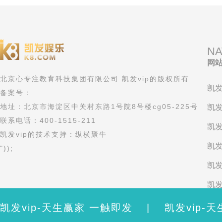
NA
网
北京心专注教育科技集团有限公司 凯发vip的版权所有
凯发
备案号：
地址：北京市海淀区中关村东路1号院8号楼cg05-225号
凯发
联系电话：400-1515-211
凯发
凯发vip的技术支持：纵横聚牛
凯发
"));
凯发
凯发
考
凯发vip-天生赢家 一触即发
|
凯发vip-