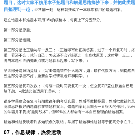
题目，这时大家不妨用本子把题目和解题思路摘抄下来，并把此类题
目整理到一起，
经常翻一翻，这样就变成了一本非常有用的错题档案。
建立错题本和难题本可用16k的横格本，每页上下分五部分。
第一部分是原题;
第二部分是错因;
第三部分是改正确与举一反三；（正确即写出正确答案，过了一个月复习时，搭
眼一看还不会，就问自己：怎么还不会?就要进一步查找原因，这时举一反三，
将与本题相关的知识点或习题联系起来，写下来。）
第四部分是归纳提醒；（写出错题错在什么地方，如：错在代数方面，则提醒自
己这部分掌握不好，重新自学或请教老师和同学。）
第五部分是复习次数；（每隔一段时间要复习一次，怎么复习?盖住原题自己用
脑子想。--此法比较适用于理科。）
很多学霸建议在复习前期做往年的考研真题，然后再做模拟题，然后把做错的又
觉得思路很好的题都抄在错题档案上。错题档案到后期会一直很大的作用，95%
的学霸并不赞成"题海战术"，但99%的人都会有一本自己整理的错题档案。
错题和难题反映着许多知识点的联结，掌握了错题和难题就等于把高分拿在手。
07，作息规律，热爱运动