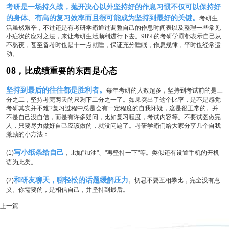
考研是一场持久战，抛开决心以外坚持好的作息习惯不仅可以保持好
的身体、有高的复习效率而且很可能成为坚持到最好的关键。
考研生
活虽然艰辛，不过还是有考研学霸通过调整自己的作息时间表以及整理一些常见
小症状的应对之法，来让考研生活顺利进行下去。98%的考研学霸都表示自己从
不熬夜，甚至备考时也是十一点就睡，保证充分睡眠，作息规律，平时也经常运
动。
08，比成绩重要的东西是心态
坚持到最后的往往都是胜利者。
每年考研的人数超多，坚持到考试前的是三
分之二，坚持考完两天的只剩下二分之一了。如果突出了这个比率，是不是感觉
考研其实并不难?复习过程中总是会有一定程度的自我怀疑，这是很正常的。并
不是自己没自信，而是有许多疑问，比如复习程度，考试内容等。不要试图做完
人，只要尽力做好自己应该做的，就没问题了。考研学霸们给大家分享几个自我
激励的小方法：
写小纸条给自己
(1)
，比如"加油"、"再坚持一下"等。类似还有设置手机的开机
语为此类。
和研友聊天，聊轻松的话题缓解压力
(2)
。切忌不要互相攀比，完全没有意
义。你需要的，是相信自己，并坚持到最后。
上一篇