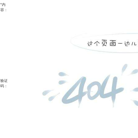
*
内
容：
验证
码：