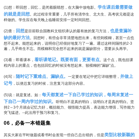
学生课后最需要做
(1)想：即回想，回忆，是闭着眼睛想，在大脑中放电影。
的就是是回想
。此过程非常重要，几乎所有清华生、北大生、高考状元都是这
样做的。学生应在每天晚上临睡前安排一定时间回想。
回想
也是查漏补
(2)查：
是目前联合国教科文组织承认的最有效的复习方法，
缺的最好方法
。回想时，有些会非常清楚地想出来，有些则模糊，甚至一点也
想不起来。能想起来的，说明你已经很好地复习了一遍。通过这样间隔性的2-3
遍，几乎终生不忘。而模糊和完全想不起来的就是漏缺部分，需要从头再学。
看听课笔记。既要有面，更要有点
(3)看：即看课本，
。这个点，既包括课
程内容上的重点，也包括回忆的时候没有想起来、较模糊的"漏缺"点。
随时记下重难点、漏缺点。
并做上
(4)写：
一定要在笔记中把它详细整理，
记号
，以便总复习的时候，注意复习这部分内容。
每天都复述一下自己学过的知识，每周末复述一
(5)说：就是复述。如：
下自己一周内学过的知识。
听明白不是真的明白，说明白才是真的明白。坚
持2～3个月就会记忆力好，概括能力、领悟能力提高，表达能力增强，写作能力
突飞猛进。--此法用于预习和复习。
06，必备一本错题集
类型比较新颖的
其实大家在平时做题或看书时会发现一些自己总出错的，但是