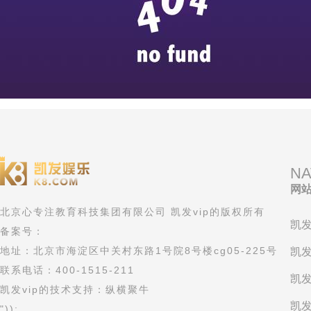
NA
网
北京心专注教育科技集团有限公司 凯发vip的版权所有
凯发
备案号：
地址：北京市海淀区中关村东路1号院8号楼cg05-225号
凯发
联系电话：400-1515-211
凯发
凯发vip的技术支持：纵横聚牛
凯发
"));