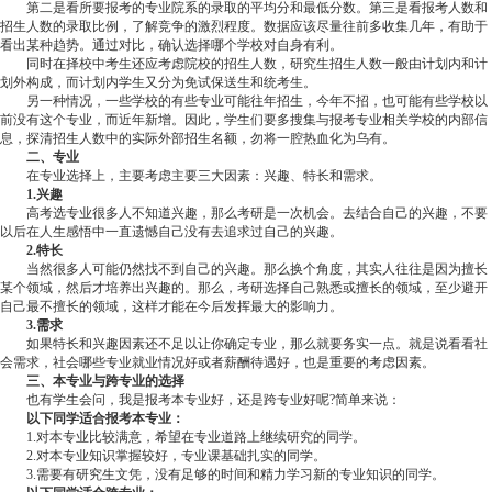
第二是看所要报考的专业院系的录取的平均分和最低分数。第三是看报考人数和
招生人数的录取比例，了解竞争的激烈程度。数据应该尽量往前多收集几年，有助于
看出某种趋势。通过对比，确认选择哪个学校对自身有利。
同时在择校中考生还应考虑院校的招生人数，研究生招生人数一般由计划内和计
划外构成，而计划内学生又分为免试保送生和统考生。
另一种情况，一些学校的有些专业可能往年招生，今年不招，也可能有些学校以
前没有这个专业，而近年新增。因此，学生们要多搜集与报考专业相关学校的内部信
息，探清招生人数中的实际外部招生名额，勿将一腔热血化为乌有。
二、专业
在专业选择上，主要考虑主要三大因素：兴趣、特长和需求。
1.兴趣
高考选专业很多人不知道兴趣，那么考研是一次机会。去结合自己的兴趣，不要
以后在人生感悟中一直遗憾自己没有去追求过自己的兴趣。
2.特长
当然很多人可能仍然找不到自己的兴趣。那么换个角度，其实人往往是因为擅长
某个领域，然后才培养出兴趣的。那么，考研选择自己熟悉或擅长的领域，至少避开
自己最不擅长的领域，这样才能在今后发挥最大的影响力。
3.需求
如果特长和兴趣因素还不足以让你确定专业，那么就要务实一点。就是说看看社
会需求，社会哪些专业就业情况好或者薪酬待遇好，也是重要的考虑因素。
三、本专业与跨专业的选择
也有学生会问，我是报考本专业好，还是跨专业好呢?简单来说：
以下同学适合报考本专业：
1.对本专业比较满意，希望在专业道路上继续研究的同学。
2.对本专业知识掌握较好，专业课基础扎实的同学。
3.需要有研究生文凭，没有足够的时间和精力学习新的专业知识的同学。