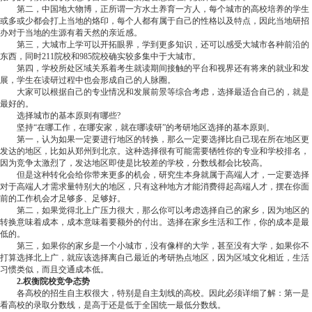
第二，中国地大物博，正所谓一方水土养育一方人，每个城市的高校培养的学生
或多或少都会打上当地的烙印，每个人都有属于自己的性格以及特点，因此当地研招
办对于当地的生源有着天然的亲近感。
第三，大城市上学可以开拓眼界，学到更多知识，还可以感受大城市各种前沿的
东西，同时211院校和985院校确实较多集中于大城市。
第四，学校所处区域关系着考生就读期间接触的平台和视界还有将来的就业和发
展，学生在读研过程中也会形成自己的人脉圈。
大家可以根据自己的专业情况和发展前景等综合考虑，选择最适合自己的，就是
最好的。
选择城市的基本原则有哪些?
坚持“在哪工作，在哪安家，就在哪读研”的考研地区选择的基本原则。
第一，认为如果一定要进行地区的转换，那么一定要选择比自己现在所在地区更
发达的地区，比如从郑州到北京。这种选择很有可能需要牺牲你的专业和学校排名，
因为竞争太激烈了，发达地区即使是比较差的学校，分数线都会比较高。
但是这种转化会给你带来更多的机会，研究生本身就属于高端人才，一定要选择
对于高端人才需求量特别大的地区，只有这种地方才能消费得起高端人才，摆在你面
前的工作机会才足够多、足够好。
第二，如果觉得北上广压力很大，那么你可以考虑选择自己的家乡，因为地区的
转换意味着成本，成本意味着要额外的付出。选择在家乡生活和工作，你的成本是最
低的。
第三，如果你的家乡是一个小城市，没有像样的大学，甚至没有大学，如果你不
打算选择北上广，就应该选择离自己最近的考研热点地区，因为区域文化相近，生活
习惯类似，而且交通成本低。
2.权衡院校竞争态势
各高校的招生自主权很大，特别是自主划线的高校。因此必须详细了解：第一是
看高校的录取分数线，是高于还是低于全国统一最低分数线。