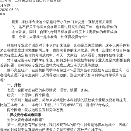
21考研：三招挑选适合自己的学校专业!
分享到：
2020-05-08
a
a-
摘要 :
择校择专业这个话题对于小伙伴们来说是一直都是至关重要
的。这不仅关乎你将来会在哪里度过研究生的两三年，也影响着你的
未来发展。同时，合理的考研目标在很大程度上决定着你的考研成功
率。今天，大家就一起来看看，如何择校择专业~
择校择专业这个话题对于小伙伴们来说是一直都是至关重要的。这不仅关乎你将
来会在哪里度过研究生的两三年，也影响着你的未来发展。同时，合理的考研目标在
很大程度上决定着你的考研成功率。今天，大家就一起来看看，如何择校择专业~
对于确定要考研的同学们来说，如何选择目标院校和目标专业无疑是大家面临的
首要问题，目标院校专业的定位很大程度上决定考试的最终胜败。
据不完全统计，在落榜的同学中有超过70%是因为当初的院校专业定位过高，或
者报考志愿不合考生实际，从而导致失败的。那么大家该如何科学选择学校和专业
呢?
一、择校
态度：全面考虑自己的实际情况，理智、慎重，务实。
建议：一个原则，两个因素。
一个原则：超越自己。简单来说就是比本科就读的院校或专业层次要有所提高。
比如三本考二本，一本考211工程，211工程考985工程，普通985考名校。
两个因素：院校地理位置和竞争态势。
1.择校要考虑城市因素
为什么要考虑城市因素?
第一，根据教育部的统计，我们发现70%的研究生就业是选择本地就业，因此在
报考的时候就要认真思考自己毕业之后是否想留在高校所在地工作。