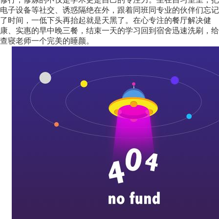
电子设备等社交、诱惑隔绝在外，跟着同班同专业的伙伴们忘记
了时间，一低下头再抬起就是天黑了。在心专注的餐厅解决健
康、实惠的早中晚三餐，结束一天的学习回到宿舍迅速洗刷，给
查寝老师一个完美的睡颜。