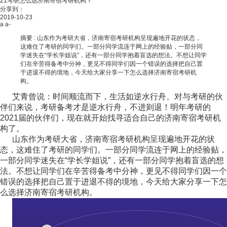
21考研怎么选济南寄宿考研机构？
分享到：
2019-10-23
a
a-
摘要 :
山东作为考研大省，济南寄宿考研机构呈现遍地开花的状态，
这难住了考研的同学们。一部分同学流连于网上的经验贴，一部分同
学迷失在“学长学姐说”，还有一部分同学抱着盲选的想法。不想让同学
们在辛苦得备考中分神，更见不得同学们因一个错误的选择把自己置
于进退不得的境地，今天给大家分享一下怎么选择济南寄宿考研机
构。
艾青曾说：时间顺流而下，生活如逆水行舟。对与考研的伙
伴们来说，考研备考才是逆水行舟，不进则退！明年考研的
2021届的伙伴们，现在就开始找寻适合自己的济南寄宿考研机
构了。
山东作为考研大省，济南寄宿考研机构呈现遍地开花的状
态，这难住了考研的同学们。一部分同学流连于网上的经验贴，
一部分同学迷失在“学长学姐说”，还有一部分同学抱着盲选的想
法。不想让同学们在辛苦得备考中分神，更见不得同学们因一个
错误的选择把自己置于进退不得的境地，今天给大家分享一下怎
么选择济南寄宿考研机构。