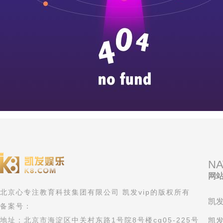
NA
网
北京心专注教育科技集团有限公司 凯发vip的版权所有
凯发
备案号：
地址：北京市海淀区中关村东路1号院8号楼cg05-225号
凯发