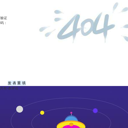
验证
码：
共有
-
条评论