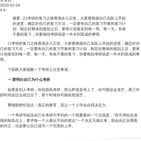
分享到：
2020-02-04
a
a-
摘要 :
21考研的复习之路逐渐步入正轨，大家要根据自己实际上开始
的进度，确定好自己的复习方法，一定要有自己的复习节奏和复习计
划，制定好整体的规划之后，要将计划落实到每一周、每一天。有条
不紊的复习，你要相信考研就是一件水到渠成的事情。
21
考研的复习之路逐渐步入正轨，大家要根据自己实际上开始的进度，确定好自
己的复习方法，一定要有自己的复习节奏和复习计划，制定好整体的规划之后，要将
计划落实到每一周、每一天。有条不紊的复习，你要相信考研就是一件水到渠成的事
情。
下面跟大家提醒一下考研之注意事项：
一.
要明白自己为什么考研
如果是别人考研，你也跟风考研，那么即使是考上了，你可能还会迷茫，两三年
的时间说过去就过去了，那个时候你可能依然迷茫
。
费德勒曾经说过：真正的教育，是让一个人学会自我决定力。
一个考研学姐说自己在考研中学到的一个很重要的一个点就是，
“
你不用站在道
德的制高点上，要求每一个人都认可你的观点
一个决定凡做出来，就会由正反两面
”
的对立，没必要让自己成为一个完美的上帝。