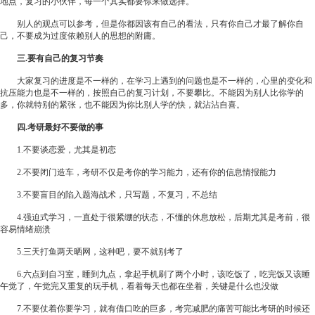
地点，复习的小伙伴，每一个其实都要你来做选择。
别人的观点可以参考，但是你都因该有自己的看法，只有你自己才最了解你自
己，不要成为过度依赖别人的思想的附庸。
三.
要有自己的复习节奏
大家复习的进度是不一样的，在学习上遇到的问题也是不一样的，心里的变化和
抗压能力也是不一样的，按照自己的复习计划，不要攀比。不能因为别人比你学的
多，你就特别的紧张，也不能因为你比别人学的快，就沾沾自喜。
四.
考研最好不要做的事
1.
不要谈恋爱，尤其是初恋
2.
不要闭门造车，考研不仅是考你的学习能力，还有你的信息情报能力
3.
不要盲目的陷入题海战术，只写题，不复习，不总结
4.
强迫式学习，一直处于很紧绷的状态，不懂的休息放松，后期尤其是考前，很
容易情绪崩溃
5.
三天打鱼两天晒网，这种吧，要不就别考了
6.
六点到自习室，睡到九点，拿起手机刷了两个小时，该吃饭了，吃完饭又该睡
午觉了，午觉完又重复的玩手机，看着每天也都在坐着，关键是什么也没做
7.
不要仗着你要学习，就有借口吃的巨多，考完减肥的痛苦可能比考研的时候还