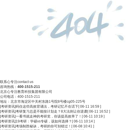
联系心专注
contact us
咨询热线：
400-1515-211
北京心专注教育科技集团有限公司
公司电话：400-1515-211
地址：北京市海淀区中关村东路1号院8号楼cg05-225号
[考研资讯]
码住这些高效背诵法，考研记忆不在话下
[ 06-11 16:59 ]
[考研资讯]
考研复习总是不能按计划走？8大法则让你逆袭
[ 06-11 16:52 ]
[考研资讯]
一看书就走神的考研党，你该提高效率了！
[ 06-11 10:19 ]
[考研资讯]
19考研：学硕vs专硕，该如何选择？
[ 06-11 10:14 ]
[考研资讯]
考场制胜秘诀，考研的你可别错过！
[ 06-08 10:41 ]