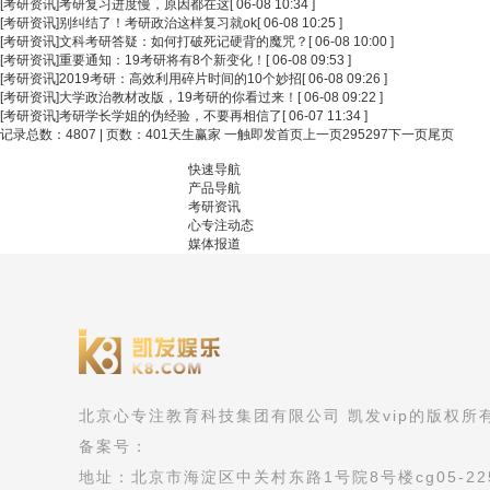
[考研资讯]
考研复习进度慢，原因都在这
[ 06-08 10:34 ]
[考研资讯]
别纠结了！考研政治这样复习就ok
[ 06-08 10:25 ]
[考研资讯]
文科考研答疑：如何打破死记硬背的魔咒？
[ 06-08 10:00 ]
[考研资讯]
重要通知：19考研将有8个新变化！
[ 06-08 09:53 ]
[考研资讯]
2019考研：高效利用碎片时间的10个妙招
[ 06-08 09:26 ]
[考研资讯]
大学政治教材改版，19考研的你看过来！
[ 06-08 09:22 ]
[考研资讯]
考研学长学姐的伪经验，不要再相信了
[ 06-07 11:34 ]
记录总数：4807 | 页数：401
天生赢家 一触即发首页
上一页
295
297
下一页
尾页
快速导航
产品导航
考研资讯
心专注动态
媒体报道
北京心专注教育科技集团有限公司 凯发vip的版权所
备案号：
地址：北京市海淀区中关村东路1号院8号楼cg05-22