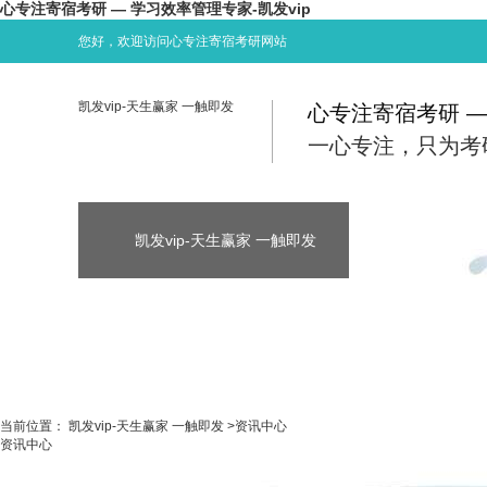
心专注寄宿考研 — 学习效率管理专家-凯发vip
您好，欢迎访问心专注寄宿考研网站
凯发vip-天生赢家 一触即发
心专注寄宿考研 
一心专注，只为考
凯发vip-天生赢家 一触即发
凯发vip-天生
凯发vip-天生赢家 一触即发
考研资讯
当前位置：
凯发vip-天生赢家 一触即发
>
资讯中心
资讯中心