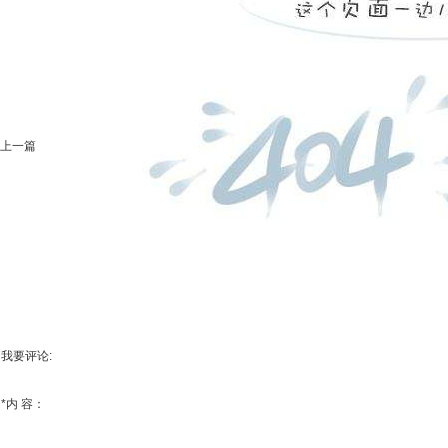
上一篇
我要评论:
*
内 容：