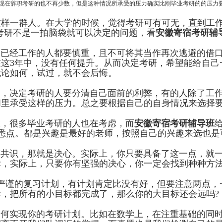
现在辞职考研的也不再少数，但是这种情况所承受的压力确实比刚毕业考研的的压力要
一群人。在大学的时候，觉得考研可有可无，直到工作
考研不是一拍脑袋就可以决定的问题，看
安徽寄宿考研辅
已经工作的人都要慎重，且不可将其当作再次逃避的借口
这3年中，没有任何提升。从而决定考研，希望能给自己
无论如何，试过，就不会后悔。
，决定考研的人要分清自己面前的利弊，有的人除了工作
里承受这样的压力。总之要根据自己的自身情况来选择要
，很多毕业考研的人也在考虑，而
安徽寄宿考研辅导班
熟悉点。都是兴趣是最好的老师，按照自己的兴趣来选也是
共识，那就是决心。实际上，你只要具备了这一点，就一
标，实际上，只要你有坚强的决心，你一定会找到种种方
谨的复习计划，有计划肯定比没有好，但要注意两点，
，把所有的小目标都完成了，那么你的大目标还会远吗?
何实现你的考研计划。比如在数学上，在注重基础的同时