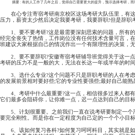
摘要 :
有的人工作了几年之后，觉得自己需要更大的提升，预示选择考研，而
在心专注寄宿考研南京校区这场考研大队伍里，有这样
压力，薪资太少然后决定我要考研，我要辞职!但是辞职
1、要不要考研?这是最需要深刻思索的问题，所有的
经完全丧失了热情，工作岗位没有任何技术含量可言，在
班建议大家根据自己的情况作出一个有限理性的决策，
2、要不要辞职?安徽寄宿考研辅导班觉得关于这一点
考研的压力不是一般的大，无法在长达一年或半年的时间
3、选什么专业?这个问题不只是辞职考研的人在考虑
的发展前景相对要好些;它的专业性要强些;最好自己能
4、考研中什么最重要?这一点，相信很多过来人都有
它们最多会阻碍你，让你难一点，迟一点达到自己的目
5、计划很重要。之前我们一直在说考研要制定一个严
要完全刚性。而是你在一定程度为自己定的一个个小目标
6、该如何复习各科?如何复习呵呵科目，其实就是如