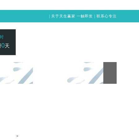
|
关于天生赢家 一触即发
|
联系心专注
时
0
研
天
24小时咨询电话：
赢家 一触即发
凯发vip-天生赢家 一触即发
400-1515-211
>