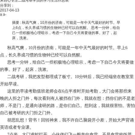
来自心专注二战考研学员的学习生活作息表
分享到：
2017-04-13
a
a-
摘要 :
秋高气爽，10月份的济南，可能是一年中天气最好的时节。早
上6点，长久养成习惯的生物钟已经可以自然醒。 思考一分钟，给自
己一些积极地心理暗示，考虑一下自己今天将要做的事。好了，起
床，洗漱。
秋高气爽，10月份的济南，可能是一年中天气最好的时节。早上6
点，长久养成习惯的生物钟已经可以自然醒。
思考一分钟，给自己一些积极地心理暗示，考虑一下自己今天将要做
的事。好了，起床，洗漱。
二战考研，我把发型都理成了板寸。10分钟后，我已经端坐在教室里
开始早读。
这里的早读考勤值班老师会在6点半准时开始考勤，大门会将那些来
晚的人拒之门外，每次看到有人被挡在门外，我就在想：挡你们的不是老
师，不是门，是通向读研的路，是你们自己。想到这，我就很害怕。害怕
自己被考研的大门拒之门外。
胡思乱想！背书！回转神来，我不许自己脑袋开小差，开始大声背诵
英语或者专业课。
7点半，大门准时打开。小伙伴们飞一般奔向食堂。不是食堂的饭菜