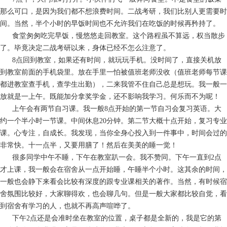
那么可口，是因为我们都不想浪费时间。二战考研，我们比别人更需要时
间。当然，半个小时的早饭时间也不允许我们在吃饭的时候再矜持了。
食堂匆匆吃完早饭，慢悠悠走回教室。这个路程虽不算远，权当散步
了。毕竟决定二战考研以来，身体已经不怎么注意了。
8点回到教室，如果还有时间，就玩玩手机。没时间了，直接关机放
到教室前面的手机袋里。放在手里一怕被值班老师没收（值班老师每节课
都进教室查手机，查学生出勤），二来我管不住自己总是想玩。我一般一
放就是一上午。既能加分拿奖学金，还不影响我学习。何乐而不为呢！
上午会有两节自习课。我一般8点开始的第一节自习会复习英语。大
约一个半小时一节课。中间休息20分钟。第二节大概十点开始，复习专业
课。心专注，自成长。我发现，当你全身心投入到一件事中，时间会过的
非常快。十一点半，又要用膳了！然后在美美的睡一觉！
很多同学中午不睡，下午在教室趴一会。我不赞同。下午一直到2点
才上课，我一般会在宿舍从一点开始睡，午睡半个小时。这其余的时间，
一般也会静下来看会比较有深度的跟专业课相关的著作。当然，有时候宿
舍氛围比较好，大家聊得欢，也会聊几句。但是一般大家都比较自觉，看
到宿舍有学习的人，也就不再高声喧哗了。
下午2点还是会准时坐在教室的位置，桌子都是全新的，我是它的第