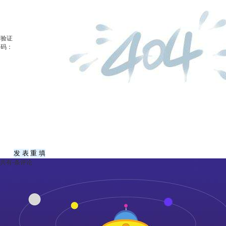
验证
码：
共有
-
条评论