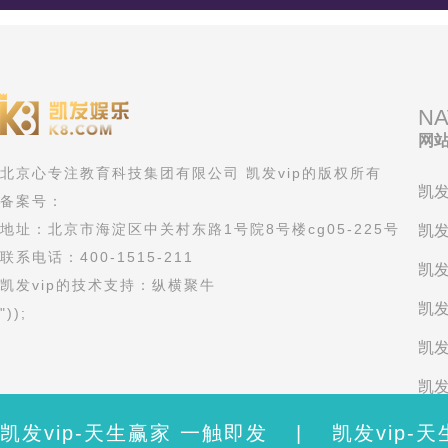
NA
网
北京心专注教育科技集团有限公司 凯发vip的版权所有
凯发
备案号：
地址：北京市海淀区中关村东路1号院8号楼cg05-225号
凯发
联系电话：400-1515-211
凯发
凯发vip的技术支持：纵横聚牛
凯发
"));
凯发
凯发
考
凯发vip-天生赢家 一触即发
|
凯发vip-