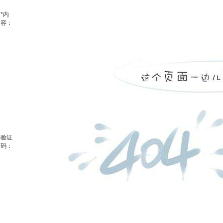
*
内
容：
验证
码：