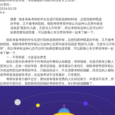
朝阳考研寄宿学校：考研基础好与成功率没有太大关系?
分享到：
2019-03-29
a
a-
摘要 :
很多准备考研的学生在进行院校选择的时候，总想找那种既是
好学校，又不难考的院校。朝阳考研寄宿学校认为这种心态用句俗语
说就是“既想马儿跑，又想马儿不吃草”，所以考研有这种心态可以吗?
如果想要知道答案，可以跟着心专注寄宿考研一起来了解一下。
很多准备考研的学生在进行院校选择的时候，总想找那种既是好学校，又不难考
的院校。朝阳考研寄宿学校认为这种心态用句俗语说就是“既想马儿跑，又想马儿不吃
草”，所以考研有这种心态可以吗?如果想要知道答案，可以跟着心专注寄宿考研一起
来了解一下。
一、不劳而获，大多是在梦里
相信大部分的考研学子对考研这件事的认知都是：考研很难，但是仍然有少数人
坚持认为，总有一些好学校，要求还很低，就等着自己来找它。朝阳考研寄宿学校认
为有这样想法的考研的学生，只能说你还小，不太清楚考研的残酷，经历过的人都知
道考研是场选拔性考试，在这场考试中没有最好，只有更好。
考研你多努力都不过分，要知道有很多优秀的人比你还努力，毕竟供不应求，所
以有些不想付出，就想获得高回报的考研的学生，你们时候该醒醒了。