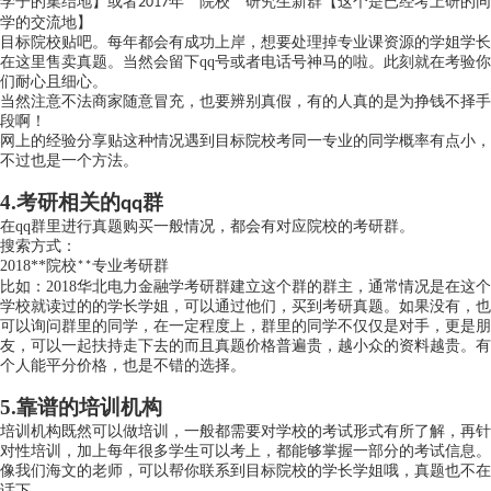
学子的集结地】或者
年
院校
研究生新群【这个是已经考上研的同
2017
**
**
学的交流地】
目标院校贴吧。每年都会有成功上岸，想要处理掉专业课资源的学姐学长
在这里售卖真题。当然会留下
qq
号或者电话号神马的啦。此刻就在考验你
们耐心且细心。
当然注意不法商家随意冒充，也要辨别真假，有的人真的是为挣钱不择手
段啊！
网上的经验分享贴这种情况遇到目标院校考同一专业的同学概率有点小，
不过也是一个方法。
4.
考研相关的
群
qq
在
qq
群里进行真题购买一般情况，都会有对应院校的考研群。
搜索方式：
2018**
院校
专业考研群
**
比如：
2018
华北电力金融学考研群建立这个群的群主，通常情况是在这个
学校就读过的的学长学姐，可以通过他们，买到考研真题。如果没有，也
可以询问群里的同学，在一定程度上，群里的同学不仅仅是对手，更是朋
友，可以一起扶持走下去的而且真题价格普遍贵，越小众的资料越贵。有
个人能平分价格，也是不错的选择。
5.
靠谱的培训机构
培训机构既然可以做培训，一般都需要对学校的考试形式有所了解，再针
对性培训，加上每年很多学生可以考上，都能够掌握一部分的考试信息。
像我们海文的老师，可以帮你联系到目标院校的学长学姐哦，真题也不在
话下。