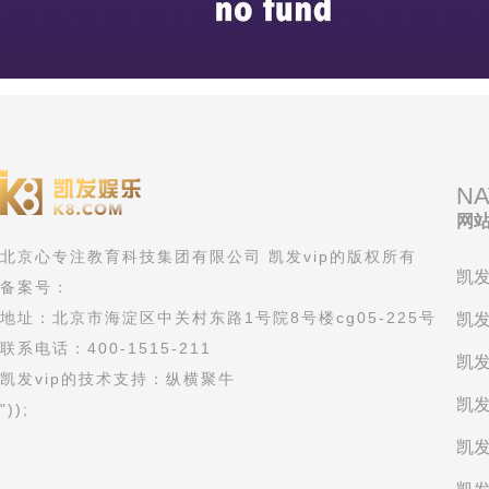
NA
网
北京心专注教育科技集团有限公司 凯发vip的版权所有
凯发
备案号：
地址：北京市海淀区中关村东路1号院8号楼cg05-225号
凯发
联系电话：400-1515-211
凯发
凯发vip的技术支持：纵横聚牛
凯发
"));
凯发