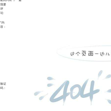
返回列表
下一篇
我要
评
论:
*
内
容：
验证
码：