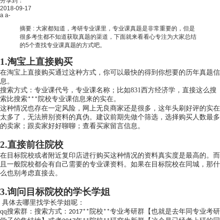
分享到：
2018-09-17
a
a-
摘要 :
大家都知道，考研专业课里，专业课真题是非常重要的，但是
很多考生都不知道获取真题的渠道，下面就来看看心专注为大家总结
的5个查找专业课真题的方式吧。
1.淘宝上直接购买
在淘宝上直接购买通过这种方式，你可以最快的得到你想要的历年真题信
息。
搜索方式：专业课代号，专业课名称；比如
831
西方经济学，直接这么搜
索比搜索
院校专业课信息来的实在。
***
这种情况也存在一定风险，网上无良商家还是很多，这年头刷好评的实在
太多了，无法辨别资料的真伪。建议前期先做个筛选，选择购买人数最多
的卖家；跟卖家好好聊聊；查看买家留言信息。
2.
直接前往院校
在目标院校或者附近复印店进行购买这种情况的资料真实度是最高的。而
且一般院校都会有自己需要的专业课资料。如果在目标院校在同城，那什
么也别考虑直接去。
3.
询问目标院校的学长学姐
具体去哪里找学长学姐呢：
qq
搜索群：搜索方式：
院校
专业考研群【也就是去年同专业考研
2017**
**