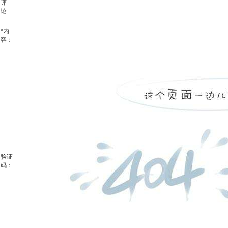
评
论:
*
内
容：
验证
码：