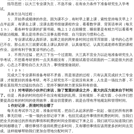
指导思想：以大三专业课为主，不急不燥，在有余力条件下准备研究生入学考
试。
具体方法与过程：
１、开始养成规律的作息。因为课不少，有时早上要上课，索性坚持每天早上７
点半起床，有课去上课，没课去图书馆做课程作业，看看数学课、背英语单词（每天
１ｈ）、看各种专业课的扩展书籍。晚上１２点前睡觉，睡前要是有精力可以看看考
研政治视频。重点是培养自己没事去图书馆、自习室的习惯和心态。
２、专业课试着认真听讲。如果之前的两年多时间过得浑浑噩噩，读书的心态早
已不在。那么在大三就要试着上课认真听讲、认真做笔记、认真完成老师布置的课程
作业。这样有利于恢复读书的心态。
３、不用力过猛，把大三下当一个过渡期。大三真不宜全力以赴地准备研究生入
学考试，不想看考研资料一点关系都没有，只要能试着尝试前面的一二就是很大的进
步。心态上不要给自己太大压力，事情慢慢做就好。
ｔｉｐｓ：
完成大三专业课和准备考研不矛盾，而是渐进的过程，只有认真完成好大三专业
课，才能更好的准备考研。考不上研究生不一定就没有未来，人生是一场拉力赛，不
要在某段用力过猛拉伤自己，坚持不懈的努力更实际和有价值。
（３）
对考研的小伙伴们来说，除了繁重的课业之外，最大的压力就来自于时间
了。
但是，再多的时间也经不住没有规划的乱用。没有规矩，不成方圆，小伙伴们想
要提高仅有的时间的使用效率，最迫切需要的，就是合理有序地规划和管理时间。
１作好记录，弄清时间去哪了
每天在考试学习之前，准备好纸笔，把自己从起床的那一刻起，做过的所有的事
情，事无巨细，一项一项的全部记录下来，包括完成这件事情所耗费的时间。当我们
把全天的做过的所有的事情和耗费的时间全部都记下来之后，我们就可以知道我们的
时间都哪去了，哪些事情不值得耗费过多时间，又有哪些事情应该用更多的时间去完
成。这样能够帮助我们更加合理地分配时间了。