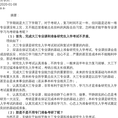
分享到：
2020-01-08
a
a-
摘要 :
下学期就是大三下学期了。对于考研人，复习时间不足一年。但问题是还有一堆
专业课没有上完，又不能总冒着被点名挂科的风险去自习室。怎样做才能平衡专业课
学习与考研备考呢？
（１）
首先，完成大三专业课和准备研究生入学考试不矛盾。
理由如下：
１、大三专业课是研究生入学考试初试和复试中重要的内容。
２、应该在保证完成大三专业课的基础上准备研究生入学考试。专业课挂课会造
成连锁反应，对自己学习能力产生怀疑，信心不足，严重的甚至造成本科不能顺利毕
业。那还考啥研究生。
３、研究生入学考试认真准备，不跨专业，一般来说半年全力复习就够。大三下
不宜过猛准备研究生入学考试，考研占线太长很累的。
４、完成大三专业课是专业能力提升的重要部分。未来的专业发展基础与本科所
学有重大关系，而本科专业所学重点在大三专业课。大三专业课是以后学习的基础，
甚至会是未来事业的基础（若从事本科专业相关工作）。
５、认真完成大三专业课，非常有利于提升学习力，学习力才是准备研究生入学
考试最重要的东西。
６、认真完成大三专业课，能迫使你静下心来学习、做事。平静踏实的心态是考
研另一大法宝。 考研是要在保证完成本科学业的基础上进行，本科专业课是研究生
入学考试的基础，认真完成大三专业课在学习力、心态上为准备研究生入学考试奠定
良好的基础或准备。
（２）
那是不是不用专门准备考研了呢？
当然不是，关键在于如何平衡大三专业课和准备研究生入学考试。