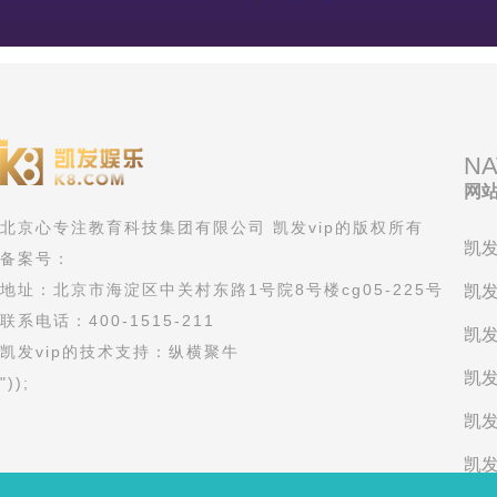
NA
网
北京心专注教育科技集团有限公司 凯发vip的版权所有
凯发
备案号：
地址：北京市海淀区中关村东路1号院8号楼cg05-225号
凯发
联系电话：400-1515-211
凯发
凯发vip的技术支持：纵横聚牛
凯发
"));
凯发
凯发