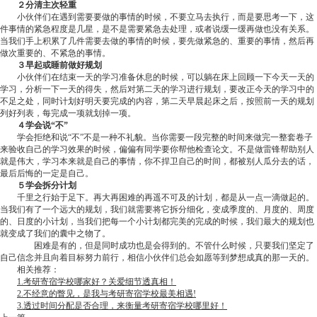
２分清主次轻重
小伙伴们在遇到需要要做的事情的时候，不要立马去执行，而是要思考一下，这
件事情的紧急程度是几星，是不是需要紧急去处理，或者说缓一缓再做也没有关系。
当我们手上积累了几件需要去做的事情的时候，要先做紧急的、重要的事情，然后再
做次重要的、不紧急的事情。
３早起或睡前做好规划
小伙伴们在结束一天的学习准备休息的时候，可以躺在床上回顾一下今天一天的
学习，分析一下一天的得失，然后对第二天的学习进行规划，要改正今天的学习中的
不足之处，同时计划好明天要完成的内容，第二天早晨起床之后，按照前一天的规划
列好列表，每完成一项就划掉一项。
４学会说“不”
学会拒绝和说“不”不是一种不礼貌。当你需要一段完整的时间来做完一整套卷子
来验收自己的学习效果的时候，偏偏有同学要你帮他检查论文。不是做雷锋帮助别人
就是伟大，学习本来就是自己的事情，你不捍卫自己的时间，都被别人瓜分去的话，
最后后悔的一定是自己。
５学会拆分计划
千里之行始于足下。再大再困难的再遥不可及的计划，都是从一点一滴做起的。
当我们有了一个远大的规划，我们就需要将它拆分细化，变成季度的、月度的、周度
的、日度的小计划，当我们把每一个小计划都完美的完成的时候，我们最大的规划也
就变成了我们的囊中之物了。
困难是有的，但是同时成功也是会得到的。不管什么时候，只要我们坚定了
自己信念并且向着目标努力前行，相信小伙伴们总会如愿等到梦想成真的那一天的。
相关推荐：
1.考研寄宿学校哪家好？关爱细节透真相！
2.不经意的瞥见，是我与考研寄宿学校最美相遇!
3.透过时间分配是否合理，来衡量考研寄宿学校哪里好！