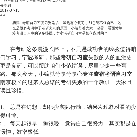
宁波考研自习室：考研失利还可以这么做
分享到：
2017-07-13
a
a-
摘要 :
考研自习室复习弊端多，虽然有心复习，却总管不住自己，这
也是很多考研学子考研失利的原因，小编带着大家一起看一看面对学
校考研自习室的诸多弊端，寄宿考研自习室是如何应对的？
在考研这条漫漫长路上，不只是成功者的经验值得咱
们学习，
宁波
考研，那些
考研自习室
失败的人的血泪史
更是良药，可以帮助咱们少范错误，尽量少走一些弯
路。那么今天，小编就分享分享心专注
寄宿考研自习室
南京校区的过来人总结的考研失败的十个教训，大家且
读且珍惜。
1、 总是在幻想，却很少实际行动，结果发现教材看的少
得可怜。
2、 每天起很早，睡很晚，觉得自己很努力，其实都是在
愣神，效率极低