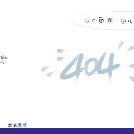
验证
码：
共有
-
条评论