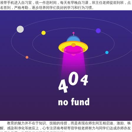
准带手机进入自习室，统一作息时间，每天有早晚自习课，班主任老师提前到班，点
名答到，严格考勤，逐步培养同学们良好的学习和行为习惯。
教育的魅力并不在于知识、技能的传授，而是表现在师生间互相启迪、激励、唤
醒、感染和净化等效应上，心专注济南考研寄宿学校老师努力与同学们达成亦师亦友