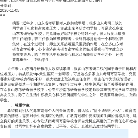
揭秘，山东考研寄宿老师在同学们考研备战路上是如何助力的？
分享到：
2020-11-05
a
a-
摘要 :
近年来，山东省考研报考人数持续攀增，很多山东考研二战的
同学迫于租房和占位难压力，转战山东考研寄宿学校，可是这么多家
山东考研寄宿学校，究竟哪家好呢?学校办得好不好，很大程度上取决
班主任老师，班主任作为班级管理者，最终目标是创造一个和谐的班
集体，在这个过程中，师生关系起着至关重要的作用，在众多山东考
研寄宿学校中，心专注济南考研寄宿学校老师极其重视与同学建立亦
师亦友关系，除了在生活中积极关心和尽己所能帮助学生之外，还需
要尊重学生、鼓励学生。
近年来，山东省考研报考人数持续攀增，很多山东考研二战的同学迫于租房和占
位难压力，转战
凯发vip-天生赢家 一触即发
，可是这么多家山东考研寄宿学校，究竟
哪家好呢?学校办得好不好，很大程度上取决班主任老师，班主任作为班级管理者，
最终目标是创造一个和谐的班集体，在这个过程中，师生关系起着至关重要的作用，
在众多山东考研寄宿学校中，心专注济南考研寄宿学校老师极其重视与同学建立亦师
亦友关系，除了在生活中积极关心和尽己所能帮助学生之外，还需要尊重学生、鼓励
学生。
一、尊重学生
希望得到别人的尊重是每个人的普遍需要。俗话说：“情不通则礼不达”，教育需
要爱的情感，需要对学生有满腔的热情。在教育过程中要实现师生间的情感共鸣、建
立良好的师生关系，心专注济南考研寄宿学校老师自觉树立高度的工作责任心和社会
责任感，对同学们怀有高度的爱，以平等、公正、真诚的态度对待同学们。