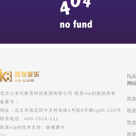
NA
网
北京心专注教育科技集团有限公司 凯发vip的版权所有
凯发
备案号：
地址：北京市海淀区中关村东路1号院8号楼cg05-225号
凯发
联系电话：400-1515-211
凯发
凯发vip的技术支持：纵横聚牛
凯发
"));