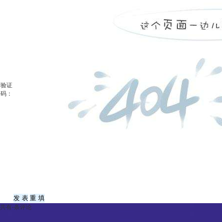
验证
码：
共有
-
条评论