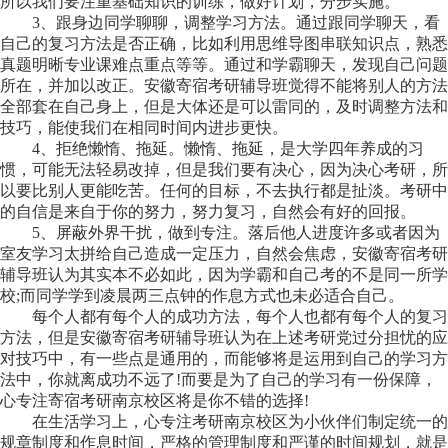
所以我们要注重基础知识的训练，做好计划，分步实施。
3、跟身边同学聊聊，调整学习方法。通过跟同学聊天，看
自己的复习方法是否正确，比如利用思维导图串联知识点，熟悉
真题明晰专业课难点重点等等。通过和学霸聊天，发现自己问题
所在，并加以改正。安徽寄宿考研辅导班觉得不能将别人的方法
全部套在自己身上，但是大体还是可以雷同的，及时调整方法和
技巧，能使我们在相同时间内进步更快。
4、拒绝懒惰、拖延。懒惰、拖延，是大学四年养成的习
惯，可能无法轻易改掉，但是我们要有决心，因为决心考研，所
以要比别人更能吃苦。任何的目标，不去执行都是扯淡。考研中
的自信是来自于你的努力，努力复习，自然会有好的回报。
5、屏蔽外界干扰，做到专注。落后他人进度许多或者因为
室友学习太拼给自己造成一定压力，自然会焦虑，安徽寄宿考研
辅导班认为其实本不必如此，因为学霸和自己考的不是同一所学
校;而同学学到凌晨两三点钟的作息方式也未必适合自己。
每个人都有每个人的成功方法，每个人也都有每个人的复习
方法，但是安徽寄宿考研辅导班认为在上述考研党过分担忧的应
对技巧中，有一些点是通用的，而能够将是运用到自己的学习方
法中，你就离成功不远了!而要是为了自己的学习有一份保障，
心专注寄宿考研南京校区将是你不错的选择!
在生活学习上，心专注考研南京校区为小伙伴们制定统一的
规章制度和作息时间，严格的管理制度和严谨的时间规划，就是