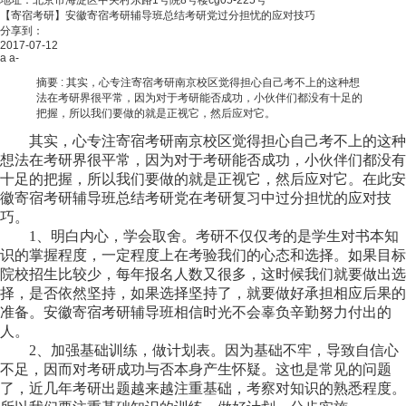
地址：北京市海淀区中关村东路1号院8号楼cg05-225号
【寄宿考研】安徽寄宿考研辅导班总结考研党过分担忧的应对技巧
分享到：
2017-07-12
a
a-
摘要 :
其实，心专注寄宿考研南京校区觉得担心自己考不上的这种想
法在考研界很平常，因为对于考研能否成功，小伙伴们都没有十足的
把握，所以我们要做的就是正视它，然后应对它。
其实，心专注寄宿考研南京校区觉得担心自己考不上的这种
想法在考研界很平常，因为对于考研能否成功，小伙伴们都没有
十足的把握，所以我们要做的就是正视它，然后应对它。在此安
徽寄宿考研辅导班总结考研党在考研复习中过分担忧的应对技
巧。
1、明白内心，学会取舍。考研不仅仅考的是学生对书本知
识的掌握程度，一定程度上在考验我们的心态和选择。如果目标
院校招生比较少，每年报名人数又很多，这时候我们就要做出选
择，是否依然坚持，如果选择坚持了，就要做好承担相应后果的
准备。安徽寄宿考研辅导班相信时光不会辜负辛勤努力付出的
人。
2、加强基础训练，做计划表。因为基础不牢，导致自信心
不足，因而对考研成功与否本身产生怀疑。这也是常见的问题
了，近几年考研出题越来越注重基础，考察对知识的熟悉程度。