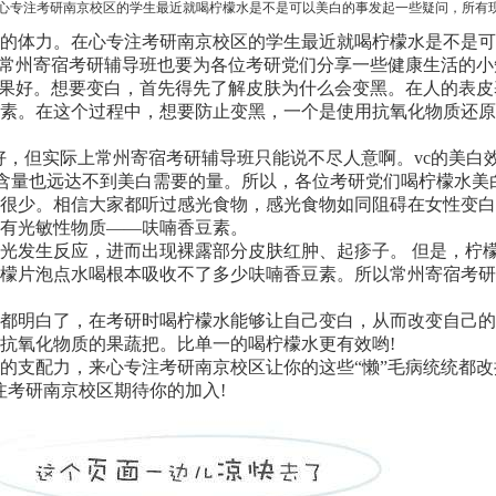
心专注考研南京校区的学生最近就喝柠檬水是不是可以美白的事发起一些疑问，所有
体力。在心专注考研南京校区的学生最近就喝柠檬水是不是可
以常州寄宿考研辅导班也要为各位考研党们分享一些健康生活的
果好。想要变白，首先得先了解皮肤为什么会变黑。在人的表皮
素。在这个过程中，想要防止变黑，一个是使用抗氧化物质还原
，但实际上常州寄宿考研辅导班只能说不尽人意啊。vc的美白
vc含量也远达不到美白需要的量。所以，各位考研党们喝柠檬水
少。相信大家都听过感光食物，感光食物如同阻碍在女性变白
有光敏性物质——呋喃香豆素。
发生反应，进而出现裸露部分皮肤红肿、起疹子。 但是，柠檬
檬片泡点水喝根本吸收不了多少呋喃香豆素。所以常州寄宿考研
明白了，在考研时喝柠檬水能够让自己变白，从而改变自己的颜
抗氧化物质的果蔬把。比单一的喝柠檬水更有效哟!
支配力，来心专注考研南京校区让你的这些“懒”毛病统统都改
注考研南京校区期待你的加入!