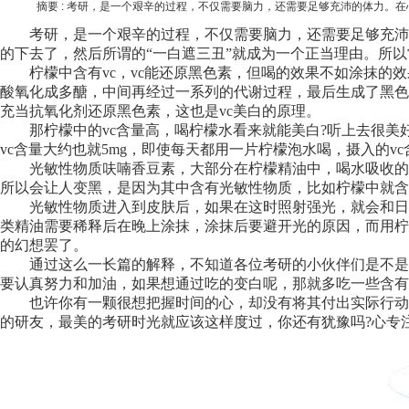
摘要 :
考研，是一个艰辛的过程，不仅需要脑力，还需要足够充沛的体力。在
考研，是一个艰辛的过程，不仅需要脑力，还需要足够充沛的
的下去了，然后所谓的“一白遮三丑”就成为一个正当理由。所
柠檬中含有vc，vc能还原黑色素，但喝的效果不如涂抹的效
酸氧化成多醣，中间再经过一系列的代谢过程，最后生成了黑色
充当抗氧化剂还原黑色素，这也是vc美白的原理。
那柠檬中的vc含量高，喝柠檬水看来就能美白?听上去很美好
vc含量大约也就5mg，即使每天都用一片柠檬泡水喝，摄入的
光敏性物质呋喃香豆素，大部分在柠檬精油中，喝水吸收的很
所以会让人变黑，是因为其中含有光敏性物质，比如柠檬中就含
光敏性物质进入到皮肤后，如果在这时照射强光，就会和日光
类精油需要稀释后在晚上涂抹，涂抹后要避开光的原因，而用柠
的幻想罢了。
通过这么一长篇的解释，不知道各位考研的小伙伴们是不是都
要认真努力和加油，如果想通过吃的变白呢，那就多吃一些含有
也许你有一颗很想把握时间的心，却没有将其付出实际行动的
的研友，最美的考研时光就应该这样度过，你还有犹豫吗?心专