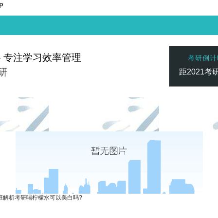
p
— 专注学习效率管理
考研倒计
研
距2021考
赢家 一触即发
凯发vip-天生赢家 一触即发
凯发vip-天生
联系心专注
班解析考研喝柠檬水可以美白吗?