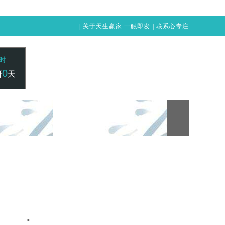
|
关于天生赢家 一触即发
|
联系心专注
时
0
研
天
24小时咨询电话：
赢家 一触即发
凯发vip-天生赢家 一触即发
400-1515-211
>