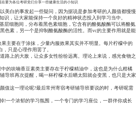
现在要为各位考研党们分享一些健康生活的小知识
以美白的事发起一些疑问，因为据说是参加考研的人颜值都慢慢
小知识，让大家能保持一个良好的精神状态投入到学习当中。
基层细胞间，分布着黑色素细胞，它含有的酪氨酸酶可以将酪氨
黑色素，另一个是抑制酪氨酸酶的活性。而vc的主要作用就是能
效果主要在于涂抹，少量内服效果其实并不明显。每片柠檬中的
美白，只是心理作用罢了。
道路上的大敌，让众多女性纷纷远离。理论上来说，感光食物之
中的呋喃香豆素类主要存在于柠檬精油中，这也是为什么柑橘
辅导班再次提醒，喝一杯柠檬水后晒太阳就会变黑，也只是大家
值这一理论呢?最后常州寄宿考研辅导班要说的时，考研呢需
掉!一个浓郁的学习氛围，一个专门的学习座位，一群伴你成长