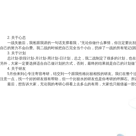
2. 关于心态
一战失败后，我爸跟我讲的一句话支撑着我，“无论你做什么事情，你注定要比别人
自己的努力不会白费。我二战的时候把自己完全当个小白，扔掉了一战的所有笔记(因
3. 关于计划
总计划-阶段计划-月计划-周计划-日计划，总之，我二战制定了很多的计划，也
另外，大家一定要选择适合自己做计划的方式，否则，最终的结果就是自己的计划做
4. 关于研友
5月份来到心专注寄宿考研，结交到一个跟我性格比较相投的研友。我们在整个过程
注意一点，找一个好的研友很有帮助，但一个比较水的研友也是你考研的绊脚石。所以
最后，想告诉大家，无论我的考研心得看上去多么的有用，大家也只能借鉴一部分，