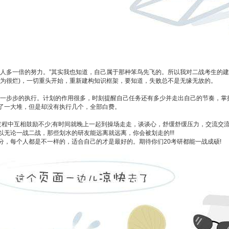
多一倍的努力。”其实我也知道，自己属于那种笨鸟先飞的。所以我对二战考生的建
为很烂)，一切重头开始，重新建构知识框架，要知道，失败总不是无缘无故的。
在一步步的执行。计划的作用很多，时刻提醒自己任务还有多少并走出自己的节奏，掌
了一大堆，但是却没有执行几个，全部白费。
中互相鼓励不少;有时间就晚上一起到操场走走，谈谈心，舒缓舒缓压力，交流交流
无论一战二战，那些划水的研友能远离就远离，你会被划走的!!!
每个人都是不一样的，适合自己的才是最好的。期待你们20考研都能一战成硕!