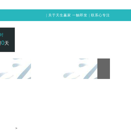
|
关于天生赢家 一触即发
|
联系心专注
时
0
研
天
24小时咨询电话：
赢家 一触即发
凯发vip-天生赢家 一触即发
400-1515-211
>