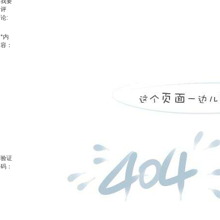
我要
评
论:
*
内
容：
验证
码：