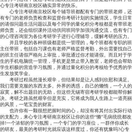
心专注考研南京校区确实异常的快乐。
心专注考研南京校区每个辅导班都配有专门的带班老师，还
有专门的老师负责检查和监督你考研计划的实施情况，学生日常
的请假问题生活问题以及每个同学的量化积分考核都是有带班老
师负责，还会组织课外活动供同班同学加强沟通交流，也有专门
的心理咨询室为各位考研学子进行心理辅导，缓解考研的压力。
并且学校的各种班级都是统一管理的，每个班都有专职的班
主任带班，包括自习课也有老师严格监督考勤，外出需要找自己
的班主任请假严格向上审批，审批通过你才能请假。而且对于学
生的手机电脑统一管理，手机更是禁止带入教室，老师也会帮助
学生积极的营造学习氛围，并通过量化积分的考核给予优秀的学
生发放奖学金。
考研过程虽然漫长艰辛，但结果却是让人感到欣慰和满足。
我们需要克服的东西太多。外界的诱惑，自己的懒惰，一个人的
寂寞，解不出题目的无助，但这些无锡寄宿考研学校都能帮你解
决。考研之路虽然艰辛但是充实，它将成为我人生路上一道亮丽
的风景，一笔宝贵的财富。
也许你有一颗很想把握时间的心，却没有将其付出实际行动
的支配力，来心专注考研南京校区让你的这些“懒”毛病统统都改
掉!一个浓郁的学习氛围，一个专门的学习座位，一群伴你成长
的研友，最美的考研时光就应该这样度过，你还有犹豫吗?心专