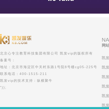
NA
网
北京心专注教育科技集团有限公司 凯发vip的版权所有
凯发
备案号：
地址：北京市海淀区中关村东路1号院8号楼cg05-225号
凯发
联系电话：400-1515-211
凯发
凯发vip的技术支持：纵横聚牛
凯发
"));
凯发
凯发