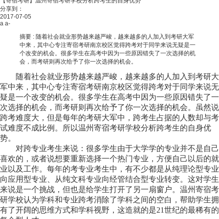
【寄宿考研】温州寄宿考研学校分析跨考生的自身优势
分享到：
2017-07-05
a
a-
摘要 :
随着社会就业形势越来越严峻，越来越多的人加入到考研大军
中来，其中心专注寄宿考研南京校区觉得跨考对于同学来说无疑是一
个改变的机会。很多学生在高考中因为一些原因错失了一次选择的机
会，而考研则再次给予了你一次选择的机会。
随着社会就业形势越来越严峻，越来越多的人加入到考研大
军中来，其中心专注寄宿考研南京校区觉得跨考对于同学来说无
疑是一个改变的机会。很多学生在高考中因为一些原因错失了一
次选择的机会，而考研则再次给予了你一次选择的机会。虽然说
跨考难度大，但是每年的考研大军中，跨考生占据的人数却与考
试难度不成比例。所以温州寄宿考研学校分析跨考生的自身优
势。
对跨专业考生来说：很多学生由于大学学的专业并不是自己
喜欢的，或者说想要重新选择一个热门专业，方便自己以后的就
业以及工作。每年的考专业考生中，有不少都是从纯理论型专业
向应用型专业、从纯文科专业向经管结合型专业转变。这对学生
来说是一个挑战，但也是给学生打开了另一扇窗户。温州寄宿考
研学校认为学科和专业跨考消除了学科之间的空白，帮助学生拥
有了开阔的思维方式和学科视野，这造就的是21世纪的最稀有的