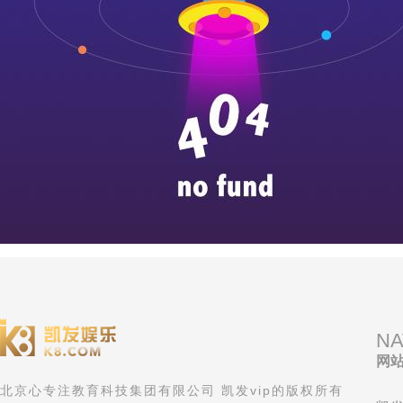
NA
网
北京心专注教育科技集团有限公司 凯发vip的版权所有