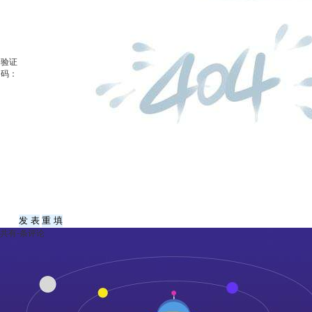
验证
码：
共有
-
条评论