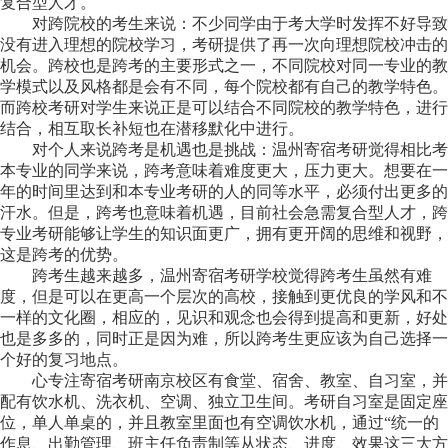
复合型人才。
对跨院校的考生来说：不少同学由于考大学时发挥不好导致
没有进入理想的院校学习，考研提供了再一次向理想院校冲击的
机会。跨校也是跨考的主要形式之一，不同院校对同一专业的教
学模式以及风格都是会有不同，每个院校都有自己的教学特色。
而跨校考研对学生来说正是可以结合不同院校的教学特色，进行
结合，相互取长补短也在潜移默化中进行。
对个人来说跨考是机遇也是挑战：温州寄宿考研觉得相比考
本专业的同学来说，跨考意味着难度更大，压力更大。想要在一
年的时间里达到和本专业考研的人的同等水平，必须付出更多的
汗水。但是，跨考也意味着机遇，目前社会急需复合型人才，跨
专业考研能够让学生的知识面更广，拥有更开阔的思维和视野，
这是跨考的优势。
跨考生越来越多，温州寄宿考研学校觉得跨考生虽然有难
度，但是可以在更高一个层次的高校，接触到更优良的学风和不
一样的文化圈，相应的，见识和观念也会得到提高和更新，好处
也是多多的，同时正是因为难，所以跨考生更应该为自己选择一
个好的复习地点。
心专注寄宿考研南京校区有食堂、宿舍、教室、自习室，并
配有饮水机、洗衣机、空调、独立卫生间。考研自习室是固定座
位，单人单桌的，并且教室里面也有空调饮水机，通过“统一的
作息、出勤管理、班主任负责制等从状态、进度、效果这三大方