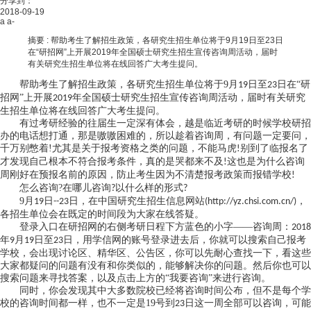
分享到：
2018-09-19
a
a-
摘要 :
帮助考生了解招生政策，各研究生招生单位将于9月19日至23日
在“研招网”上开展2019年全国硕士研究生招生宣传咨询周活动，届时
有关研究生招生单位将在线回答广大考生提问。
帮助考生了解招生政策，各研究生招生单位将于
9
月
日至
日在“研
19
23
招网”上开展
年全国硕士研究生招生宣传咨询周活动，届时有关研究
2019
生招生单位将在线回答广大考生提问。
有过考研经验的往届生一定深有体会，越是临近考研的时候学校研招
办的电话想打通，那是嗷嗷困难的，所以趁着咨询周，有问题一定要问，
千万别憋着
!
尤其是关于报考资格之类的问题，不能马虎
别到了临报名了
!
才发现自己根本不符合报考条件，真的是哭都来不及
这也是为什么咨询
!
周刚好在预报名前的原因，防止考生因为不清楚报考政策而报错学校
!
怎么咨询
?
在哪儿咨询
以什么样的形式
?
?
9
月
日
日，在中国研究生招生信息网站
，
19
--23
(http://yz.chsi.com.cn/)
各招生单位会在既定的时间段为大家在线答疑。
登录入口在研招网的右侧考研日程下方蓝色的小字
——咨询周：
2018
年
月
日至
日，用学信网的账号登录进去后，你就可以搜索自己报考
9
19
23
学校，会出现讨论区、精华区、公告区，你可以先耐心查找一下，看这些
大家都疑问的问题有没有和你类似的，能够解决你的问题。然后你也可以
搜索问题来寻找答案，以及点击上方的“我要咨询”来进行咨询。
同时，你会发现其中大多数院校已经将咨询时间公布，但不是每个学
校的咨询时间都一样，也不一定是
19
号到
日这一周全部可以咨询，可能
23