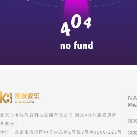
NA
网
北京心专注教育科技集团有限公司 凯发vip的版权所有
凯发
备案号：
地址：北京市海淀区中关村东路1号院8号楼cg05-225号
凯发