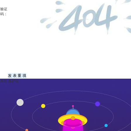
验证
码：
共有
-
条评论