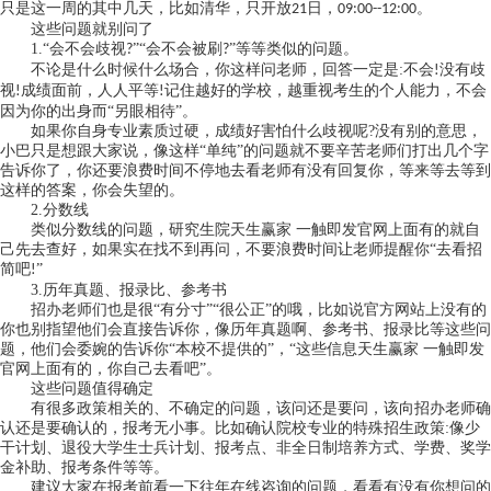
只是这一周的其中几天，比如清华，只开放
日，
。
21
09:00--12:00
这些问题就别问了
1.
“会不会歧视
”“会不会被刷
”等等类似的问题。
?
?
不论是什么时候什么场合，你这样问老师，回答一定是
:
不会
没有歧
!
视
成绩面前，人人平等
记住越好的学校，越重视考生的个人能力，不会
!
!
因为你的出身而“另眼相待”。
如果你自身专业素质过硬，成绩好害怕什么歧视呢
?
没有别的意思，
小巴只是想跟大家说，像这样“单纯”的问题就不要辛苦老师们打出几个字
告诉你了，你还要浪费时间不停地去看老师有没有回复你，等来等去等到
这样的答案，你会失望的。
2.
分数线
类似分数线的问题，研究生院天生赢家 一触即发官网上面有的就自
己先去查好，如果实在找不到再问，不要浪费时间让老师提醒你
“去看招
简吧
”
!
3.
历年真题、报录比、参考书
招办老师们也是很
“有分寸”“很公正”的哦，比如说官方网站上没有的
你也别指望他们会直接告诉你，像历年真题啊、参考书、报录比等这些问
题，他们会委婉的告诉你“本校不提供的”，“这些信息天生赢家 一触即发
官网上面有的，你自己去看吧”。
这些问题值得确定
有很多政策相关的、不确定的问题，该问还是要问，该向招办老师确
认还是要确认的，报考无小事。比如确认院校专业的特殊招生政策
:
像少
干计划、退役大学生士兵计划、报考点、非全日制培养方式、学费、奖学
金补助、报考条件等等。
建议大家在报考前看一下往年在线咨询的问题，看看有没有你想问的