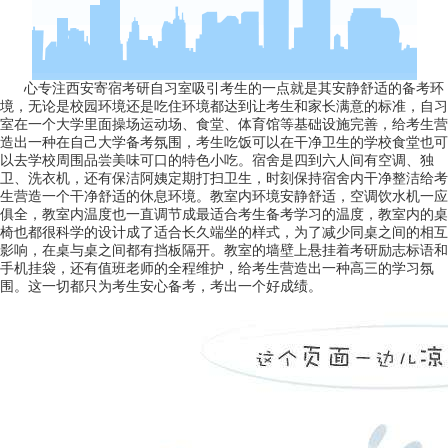
心专注西安寄宿考研自习室吸引考生的一点就是其安静舒适的备考环
境，无论是校园环境还是吃住环境都达到让考生和家长满意的标准，自习
室在一个大学里面操场运动场、食堂、体育馆等基础设施完善，给考生营
造出一种在自己大学备考氛围，考生吃饭可以在干净卫生的学校食堂也可
以去学校周围品尝美味可口的特色小吃。宿舍是四到六人间有空调、独
卫、洗衣机，还有保洁阿姨定期打扫卫生，时刻保持宿舍内干净整洁给考
生营造一个干净舒适的休息环境。教室内环境安静舒适，空调饮水机一应
俱全，教室内温度也一直调节成最适合考生备考学习的温度，教室内的桌
椅也都很科学的设计成了适合长久端坐的样式，为了减少同桌之间的相互
影响，在桌与桌之间都有挡板隔开。教室的墙壁上悬挂着考研励志标语和
手机挂袋，还有值班老师的全程维护，给考生营造出一种高三的学习氛
围。这一切都只为考生安心备考，考出一个好成绩。