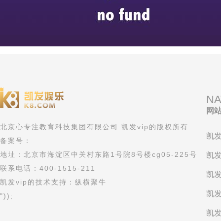
NA
网
北京心专注教育科技集团有限公司 凯发vip的版权所有
凯发
备案号：
地址：北京市海淀区中关村东路1号院8号楼cg05-225号
凯发
联系电话：400-1515-211
凯发
凯发vip的技术支持：纵横聚牛
凯发
"));
凯发