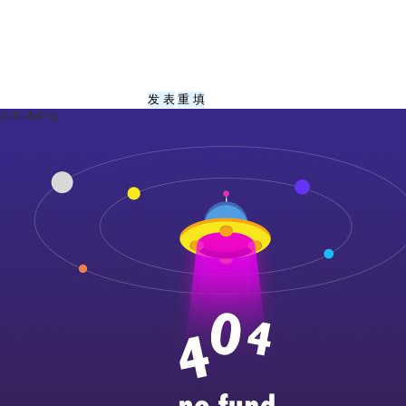
共有
-
条评论