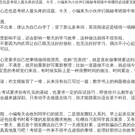
态也是考研人最头疼的话题。今天，小编来为小伙伴们揭秘考研路中有哪些必须要克
心态也是考研人最头疼的话题。今天，
小编
来为小伙伴们揭秘考研路中有
遇。
不出来，便认为自己白学了；背了那么多单词，英语阅读还是错得一塌
受影响不说，还会影响一整天的学习效率，这种做法就得不偿失啦。
不要因为内疚而让自己既无法好好放松，也无法好好学习。偶尔不小心起
可以。
心里要求自己把事情做得很漂亮。也称
“完美控”，就是喜欢做事情要达
好，不满意，就开始重新抄写重新整理；比如一道题做不出来，就必须
时间宝贵的考研党们来说，有时候实际上是一种浪费时间的做法。时间紧迫
读；作文模板背了一堆，从来没有自己写过一篇；数学书上的例题都会
生考试要求你有扎实的基础，也要求一定的应试技巧，即使你什么都学会
会越来越深刻。只有动手去做题去练习，你才能摸索出适合某个科目、适
期，
小编
每天会收到同学们的留言。二是朋友圈狂人系列。早上起床后发
还包括看书时看不懂的发朋友圈求抱抱，吐槽自习室同学真没素质，又有
一整天，最后发个朋友圈说自己学了一天感觉好累，这样欺骗自己真的合
真真地复习吧！考研是一件来不得半点虚假的事情，处理好那些让你效率