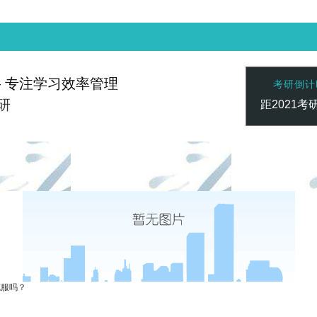
— 专注学习效率管理
考研倒计
研
距2021考
赢家 一触即发
凯发vip-天生赢家 一触即发
凯发vip-天生
联系心专注
克服吗？