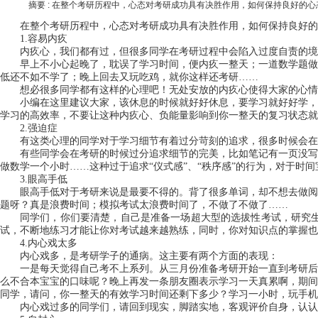
摘要 :
在整个考研历程中，心态对考研成功具有决胜作用，如何保持良好的心
在整个考研历程中，心态对考研成功具有决胜作用，如何保持良好的
1.
容易内疚
内疚心，我们都有过，但很多同学在考研过程中会陷入过度自责的境
早上不小心起晚了，耽误了学习时间，便内疚一整天；一道数学题做
低还不如不学了；晚上回去又玩吃鸡，就你这样还考研
……
想必很多同学都有这样的心理吧！无处安放的内疚心使得大家的心情
小编
在这里建议大家，该休息的时候就好好休息，要学习就好好学，
学习的高效率，不要让这种内疚心、负能量影响到你一整天的复习状态就
2.
强迫症
有这类心理的同学对于学习细节有着过分苛刻的追求，很多时候会在
有些同学会在考研的时候过分追求细节的完美，比如笔记有一页没写
做数学一个小时
……这种过于追求“仪式感”、“秩序感”的行为，对于
3.
眼高手低
眼高手低对于考研来说是最要不得的。背了很多单词，却不想去做阅
题呀？真是浪费时间；模拟考试太浪费时间了，不做了不做了
……
同学们，你们要清楚，自己是准备一场超大型的选拔性考试，研究
试，不断地练习才能让你对考试越来越熟练，同时，你对知识点的掌握也
4.
内心戏太多
内心戏多，是考研学子的通病。这主要有两个方面的表现：
一是每天觉得自己考不上系列。从三月份准备考研开始一直到考研后
么不合本宝宝的口味呢？晚上再发一条朋友圈表示学习一天真累啊，期间
同学，请问，你一整天的有效学习时间还剩下多少？学习一小时，玩手机
内心戏过多的同学们，请回到现实，脚踏实地，客观评价自身，认认