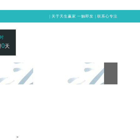
|
关于天生赢家 一触即发
|
联系心专注
时
0
研
天
24小时咨询电话：
赢家 一触即发
凯发vip-天生赢家 一触即发
400-1515-211
>