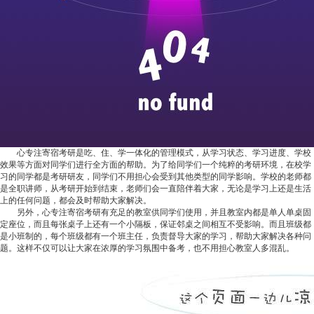
心专注寄宿考研是吃、住、学一体化的管理模式，从学习状态、学习进度、学校
效果等方面对同学们进行全方面的帮助。为了给同学们一个纯粹的考研环境，在校学
习的同学都是考研研友，同学们不用担心会受到其他类型的同学影响。学校的老师都
是全职讲师，从考研开始到结束，老师们会一直陪伴着大家，无论是学习上还是生活
上的任何问题，都会及时帮助大家解决。
另外，心专注寄宿考研有充足的教室供同学们使用，并且教室内都是单人单桌固
定座位，而且每张桌子上还有一个小隔板，保证邻桌之间相互不受影响。而且班级都
是小班制的，每个班级都有一个班主任，负责督导大家的学习，帮助大家解决各种问
题。这样不仅可以让大家在浓厚的学习氛围中备考，也不用担心教室人多混乱。