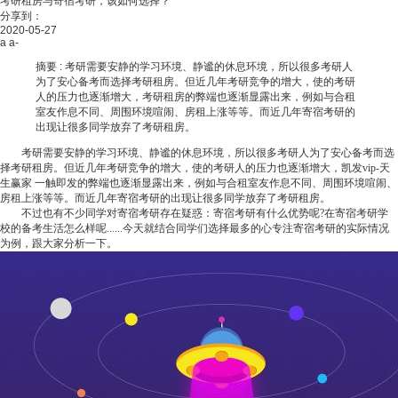
考研租房与寄宿考研，该如何选择？
分享到：
2020-05-27
a
a-
摘要 :
考研需要安静的学习环境、静谧的休息环境，所以很多考研人
为了安心备考而选择考研租房。但近几年考研竞争的增大，使的考研
人的压力也逐渐增大，考研租房的弊端也逐渐显露出来，例如与合租
室友作息不同、周围环境喧闹、房租上涨等等。而近几年寄宿考研的
出现让很多同学放弃了考研租房。
考研需要安静的学习环境、静谧的休息环境，所以很多考研人为了安心备考而选
择考研租房。但近几年考研竞争的增大，使的考研人的压力也逐渐增大，
凯发vip-天
生赢家 一触即发
的弊端也逐渐显露出来，例如与合租室友作息不同、周围环境喧闹、
房租上涨等等。而近几年寄宿考研的出现让很多同学放弃了考研租房。
不过也有不少同学对寄宿考研存在疑惑：寄宿考研有什么优势呢?在寄宿考研学
校的备考生活怎么样呢......今天就结合同学们选择最多的心专注寄宿考研的实际情况
为例，跟大家分析一下。