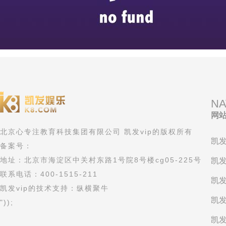
NA
网
北京心专注教育科技集团有限公司 凯发vip的版权所有
凯发
备案号：
地址：北京市海淀区中关村东路1号院8号楼cg05-225号
凯发
联系电话：400-1515-211
凯发
凯发vip的技术支持：纵横聚牛
凯发
"));
凯发