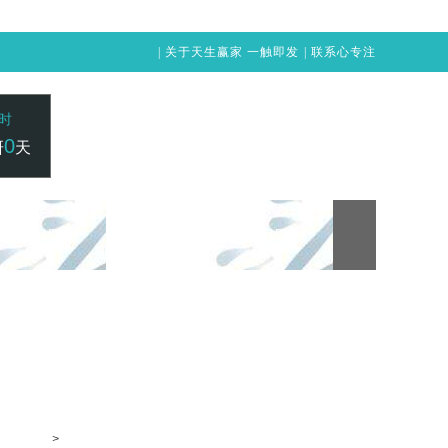
|
关于天生赢家 一触即发
|
联系心专注
时
0
研
天
24小时咨询电话：
赢家 一触即发
凯发vip-天生赢家 一触即发
400-1515-211
>