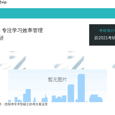
ip
— 专注学习效率管理
考研倒计
研
距2021考
赢家 一触即发
凯发vip-天生赢家 一触即发
凯发vip-天生
联系心专注
班：想报考学术型硕士的考生看这里