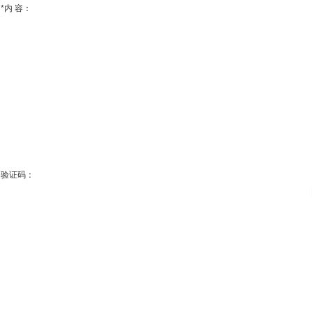
*
内 容：
验证码：