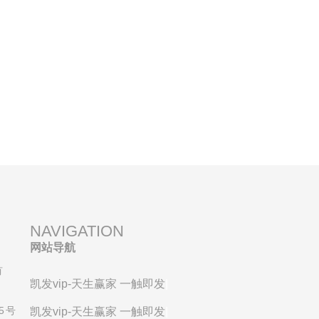
NAVIGATION
网站导航
有
凯发vip-天生赢家 一触即发
|
5号
凯发vip-天生赢家 一触即发
|