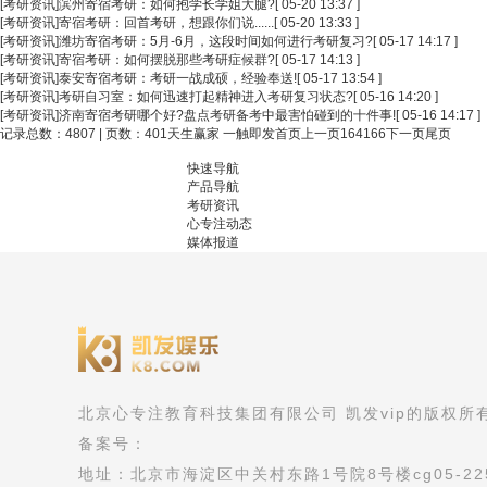
[考研资讯]
滨州寄宿考研：如何抱学长学姐大腿?
[ 05-20 13:37 ]
[考研资讯]
寄宿考研：回首考研，想跟你们说......
[ 05-20 13:33 ]
[考研资讯]
潍坊寄宿考研：5月-6月，这段时间如何进行考研复习?
[ 05-17 14:17 ]
[考研资讯]
寄宿考研：如何摆脱那些考研症候群?
[ 05-17 14:13 ]
[考研资讯]
泰安寄宿考研：考研一战成硕，经验奉送!
[ 05-17 13:54 ]
[考研资讯]
考研自习室：如何迅速打起精神进入考研复习状态?
[ 05-16 14:20 ]
[考研资讯]
济南寄宿考研哪个好?盘点考研备考中最害怕碰到的十件事!
[ 05-16 14:17 ]
记录总数：4807 | 页数：401
天生赢家 一触即发首页
上一页
164
166
下一页
尾页
快速导航
产品导航
考研资讯
心专注动态
媒体报道
北京心专注教育科技集团有限公司 凯发vip的版权所
备案号：
地址：北京市海淀区中关村东路1号院8号楼cg05-22