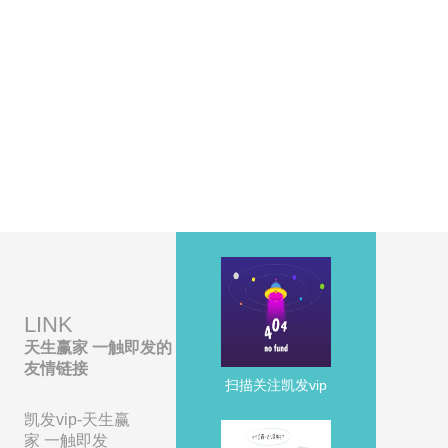
LINK
天生赢家 一触即发的
友情链接
扫描关注凯发vip
凯发vip-天生赢
家 一触即发