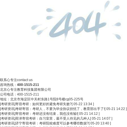
联系心专注
contact us
咨询热线：
400-1515-211
北京心专注教育科技集团有限公司
公司电话：400-1515-211
地址：北京市海淀区中关村东路1号院8号楼cg05-225号
[考研资讯]
寄宿考研：如何更好的避免考研失败?
[ 05-22 13:34 ]
[考研资讯]
考研寄宿：考研人，不要为毕业协议担忧了，教育部出手了!
[ 05-21 14:22 ]
[考研资讯]
寄宿考研：考研还没有结束，我也没有输!
[ 05-21 14:12 ]
[考研资讯]
荷泽寄宿考研：自习室里，最不受人待见的几种人
[ 05-21 14:07 ]
[考研资讯]
济宁寄宿考研：考研院校难度可以参考哪些数据?
[ 05-20 13:40 ]