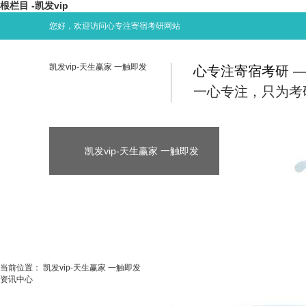
根栏目 -凯发vip
您好，欢迎访问心专注寄宿考研网站
凯发vip-天生赢家 一触即发
心专注寄宿考研 
一心专注，只为考
凯发vip-天生赢家 一触即发
凯发vip-天生
凯发vip-天生赢家 一触即发
考研资讯
当前位置：
凯发vip-天生赢家 一触即发
资讯中心