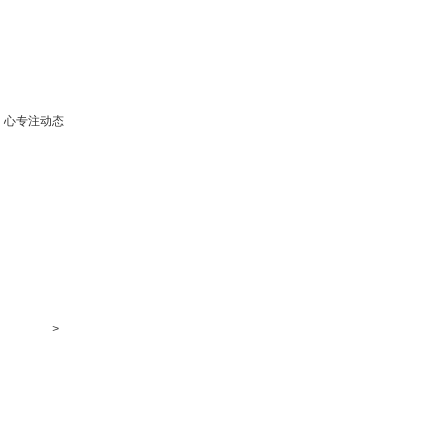
心专注动态
>