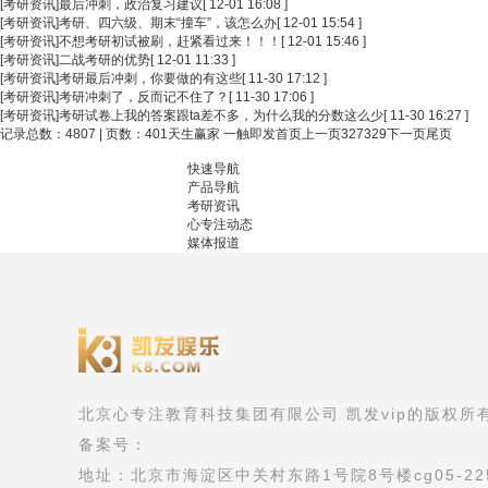
[考研资讯]
最后冲刺，政治复习建议
[ 12-01 16:08 ]
[考研资讯]
考研、四六级、期末“撞车”，该怎么办
[ 12-01 15:54 ]
[考研资讯]
不想考研初试被刷，赶紧看过来！！！
[ 12-01 15:46 ]
[考研资讯]
二战考研的优势
[ 12-01 11:33 ]
[考研资讯]
考研最后冲刺，你要做的有这些
[ 11-30 17:12 ]
[考研资讯]
考研冲刺了，反而记不住了？
[ 11-30 17:06 ]
[考研资讯]
考研试卷上我的答案跟ta差不多，为什么我的分数这么少
[ 11-30 16:27 ]
记录总数：4807 | 页数：401
天生赢家 一触即发首页
上一页
327
329
下一页
尾页
快速导航
产品导航
考研资讯
心专注动态
媒体报道
北京心专注教育科技集团有限公司 凯发vip的版权所
备案号：
地址：北京市海淀区中关村东路1号院8号楼cg05-22