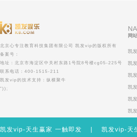
NA
网
北京心专注教育科技集团有限公司 凯发vip的版权所有
凯发
备案号：
地址：北京市海淀区中关村东路1号院8号楼cg05-225号
凯发
联系电话：400-1515-211
凯发
凯发vip的技术支持：纵横聚牛
凯发
"));
凯发
凯发
考
凯发vip-天生赢家 一触即发
|
凯发vip-
"));