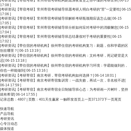
[考研资讯]
【寄宿考研】常州寄宿考研机构剧透深夜食堂之你不懂的考研世界
[ 06-15
17:08 ]
[考研资讯]
【寄宿考研】常州寄宿考研辅导班愿考研人明白考研的“苦”一定要吃
[ 06-15
17:06 ]
[考研资讯]
【寄宿考研】常州寄宿考研辅导班解析考研瓶颈期应该怎么做
[ 06-15
17:05 ]
[考研资讯]
【寄宿考研】常州寄宿考研辅导班分析如何应对考研中的消极懈怠
[ 06-15
17:04 ]
[考研资讯]
【寄宿考研】常州寄宿考研辅导班总结暑假对于考研的重要性
[ 06-15
17:02 ]
[考研资讯]
【带住宿的考研机构】徐州带住宿的考研机构复习：刷题，你和学霸的区
别在哪里？
[ 06-15 13:19 ]
[考研资讯]
【带住宿的考研机构】徐州带住宿的考研机构：文科考研，死记硬背是大
忌
[ 06-15 13:18 ]
[考研资讯]
【带住宿的考研机构】徐州带住宿的考研机构学习环境：学霸能做到的，
你也一样能做到
[ 06-15 13:16 ]
[考研资讯]
【考研寄宿】南京考研，寄宿考研机构如何选择？
[ 06-14 18:01 ]
[考研资讯]
【考研寄宿】南京考研寄宿集训营：一战失败，再试一次，非名校不进
[
06-14 17:59 ]
[考研资讯]
【考研寄宿】南京考研寄宿全日制辅导班心态：为考研画一片树叶，坚持
就有希望
[ 06-14 17:55 ]
记录总数：4807 | 页数：401
天生赢家 一触即发首页
上一页
371
373
下一页
尾页
快速导航
产品导航
考研资讯
心专注动态
媒体报道