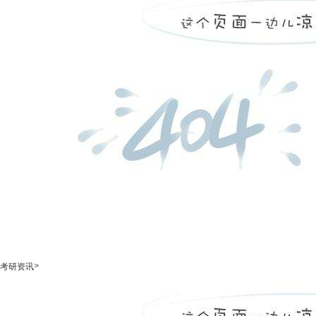
>
考研资讯