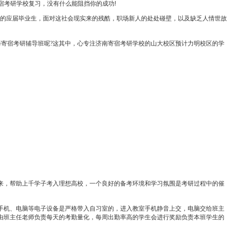
宿考研学校复习，没有什么能阻挡你的成功!
的应届毕业生，面对这社会现实来的残酷，职场新人的处处碰壁，以及缺乏人情世故
择寄宿考研辅导班呢
?
这其中，心专注济南寄宿考研学校的山大校区预计力明校区的学
来，帮助上千学子考入理想高校，一个良好的备考环境和学习氛围是考研过程中的催
手机、电脑等电子设备是严格带入自习室的，进入教室手机静音上交，电脑交给班主
由班主任老师负责每天的考勤量化，每周出勤率高的学生会进行奖励负责本班学生的