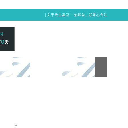
|
关于天生赢家 一触即发
|
联系心专注
时
0
研
天
24小时咨询电话：
赢家 一触即发
凯发vip-天生赢家 一触即发
400-1515-211
>