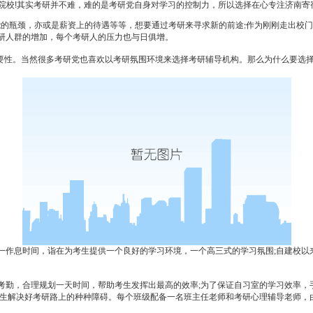
院校!其实考研并不难，难的是考研党自身对学习的控制力，所以选择在心专注济南寄
能的瓶颈，亦或是薪资上的待遇等等，想要通过考研来寻求新的前途
作为刚刚走出校门
;
研人群的增加，每个考研人的压力也与日俱增。
要性。当然很多考研党也喜欢以考研氛围环境来选择考研辅导机构。那么为什么要选
作息时间，诣在为考生提供一个良好的学习环境，一个高三式的学习氛围
;
自建校以
勤，合理规划一天时间，帮助考生发挥出最高的效率
;
为了保证自习室的学习效率，
生解决好考研路上的种种障碍。每个班级配备一名班主任老师和考研心理辅导老师，