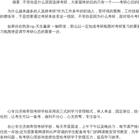
摘要 :
不管你是什么原因选择考研，大家最终的目的只有一个——考研心仪的
为什么越来越多的人选择考研
?
作为工作多年的职场人，受环境的熏陶，工作技
的磨练等，于是想要通过考研来改变这一现状。不管你是因为什么考研，面对现今考
如果你在
凯发vip-天生赢家 一触即发
，那么以一定知道考研氛围对考研复习的重
习氛围便是调节考研心态的重要一步。
心专注济南寄宿考研学校采用高三式的学习管理模式，单人单桌，固定座位，统一
化剂，让考生可以一备考，做到不分心，心无旁骛，专注奋斗。
在心专注济南寄宿考研学校，每天早晨晨读，上午下午以及晚自习，每节课严格考
任统一存放
还为需要看网课和出声背诵的学生配备有专门的网课教室背书教室，为学
;
各种问题，有考研心理咨询老师负责给考研学子舒缓压力，提高学习效率。