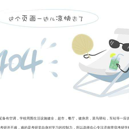
备有空调，学校周围生活设施健全，超市，餐厅，健身房，菜鸟驿站，车站等一应俱
考研并不难，难的是考研党自身对学习的控制力，所以选择在心专注济南寄宿考研学