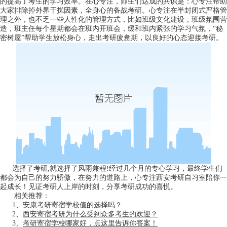
的提高了考生的学习效率。在心专注，师生们达成的共识是：心专注帮助
大家排除掉外界干扰因素，全身心的备战考研。心专注在半封闭式严格管
理之外，也不乏一些人性化的管理方式，比如班级文化建设，班级氛围营
造，班主任每个星期都会在班内开班会，缓和班内紧张的学习气氛，“秘
密树屋”帮助学生放松身心，走出考研疲惫期，以良好的心态迎接考研。
选择了考研,就选择了风雨兼程!经过几个月的专心学习，最终学生们
都会为自己的努力骄傲，在努力的道路上，心专注西安考研自习室陪你一
起成长！见证考研人上岸的时刻，分享考研成功的喜悦。
相关推荐：
1、
安康考研寄宿学校值的选择吗？
2、
西安寄宿考研为什么受到众多考生的欢迎？
3、
考研寄宿学校哪家好，点这里告诉你答案！