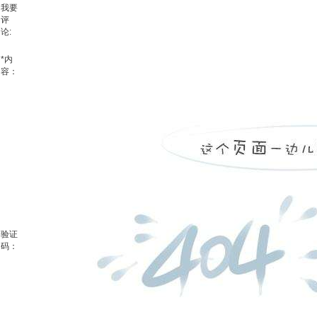
我要
评
论:
*
内
容：
验证
码：