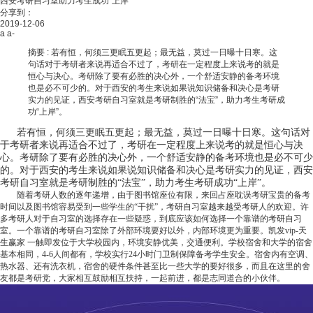
西安考研自习室助力考生成功“上岸”
分享到：
2019-12-06
a
a-
摘要 :
若有恒，何须三更眠五更起；最无益，莫过一日曝十日寒。这
句话对于考研者来说再适合不过了，考研在一定程度上来说考的就是
恒心与决心。考研除了要有必胜的决心外，一个舒适安静的备考环境
也是必不可少的。对于西安的考生来说如果说知识储备和决心是考研
实力的见证，西安考研自习室就是考研制胜的“法宝”，助力考生考研成
功“上岸”。
若有恒，何须三更眠五更起；最无益，莫过一日曝十日寒。这句话对
于考研者来说再适合不过了，考研在一定程度上来说考的就是恒心与决
心。考研除了要有必胜的决心外，一个舒适安静的备考环境也是必不可少
的。对于西安的考生来说如果说知识储备和决心是考研实力的见证，西安
考研自习室就是考研制胜的“法宝”，助力考生考研成功“上岸”。
随着考研人数的逐年递增，由于图书馆座位有限，来回占座耽误考研宝贵的备考
时间以及图书馆容易受到一些学生的“干扰”，考研自习室越来越受考研人的欢迎。许
多考研人对于自习室的选择存在一些疑惑，到底应该如何选择一个靠谱的考研自习
室。一个靠谱的考研自习室除了外部环境要好以外，内部环境更为重要。
凯发vip-天
生赢家 一触即发
位于大学校园内，环境安静优美，交通便利。学校宿舍和大学的宿舍
基本相同，4-6人间都有，学校实行24小时门卫制保障备考学生安全。宿舍内有空调、
热水器、还有洗衣机，宿舍的硬件条件甚至比一些大学的要好很多，而且在这里的舍
友都是考研党，大家相互鼓励相互扶持，一起前进，都是志同道合的小伙伴。