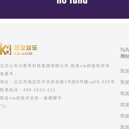
NA
网
北京心专注教育科技集团有限公司 凯发vip的版权所有
凯发
备案号：
地址：北京市海淀区中关村东路1号院8号楼cg05-225号
凯发
联系电话：400-1515-211
凯发
凯发vip的技术支持：纵横聚牛
凯发
"));
凯发
凯发