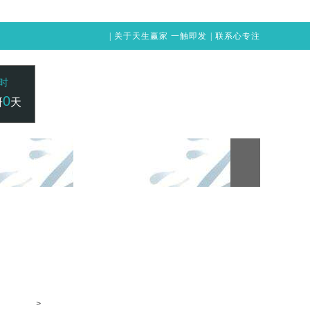
|
关于天生赢家 一触即发
|
联系心专注
时
0
研
天
24小时咨询电话：
赢家 一触即发
凯发vip-天生赢家 一触即发
400-1515-211
>