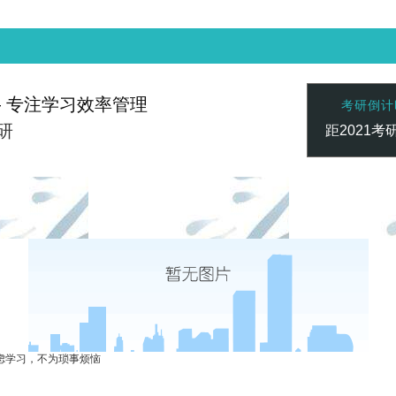
— 专注学习效率管理
考研倒计
研
距2021考
赢家 一触即发
凯发vip-天生赢家 一触即发
凯发vip-天生
联系心专注
虑学习，不为琐事烦恼