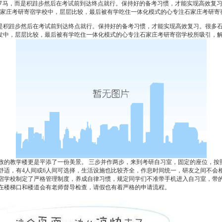
成罗马，而是积跬步然后在考试前到达终点就行。保持好的备考习惯，才能实现高效复
家庄考研寄宿学校中，层层比较，最后被有学吃住一体化模式的心专注石家庄考研寄
积跬步然后在考试前到达终点就行。保持好的备考习惯，才能实现高效复习。很多石
发
中，层层比较，最后被有学吃住一体化模式的心专注石家庄考研寄宿学校所吸引，
的教学楼更是平添了一份美景。 三步并作两步，来到考研自习室，固定的座位，按
舒适，有4人间或6人间可选择，生活设施也比较齐全，作息时间统一，研友之间不会
学校制定了严格管理制度，养成自律习惯，规定同学们不准带手机进入自习室，带的
在楼梯口和楼道会有老师督导检查，请假也有着严格的申请流程。